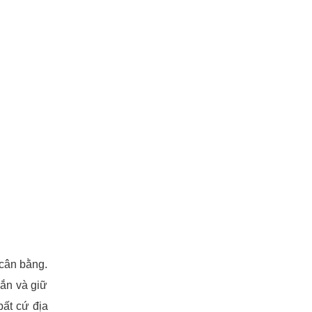
 cân bằng.
ắn và giữ
bất cứ địa