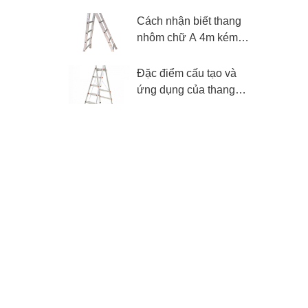
Nikawa và vì sao nên
dùng?
Cách nhận biết thang
nhôm chữ A 4m kém
chất lượng và lưu ý khi
mua
Đặc điểm cấu tạo và
ứng dụng của thang
nhôm ghế 5 bậc