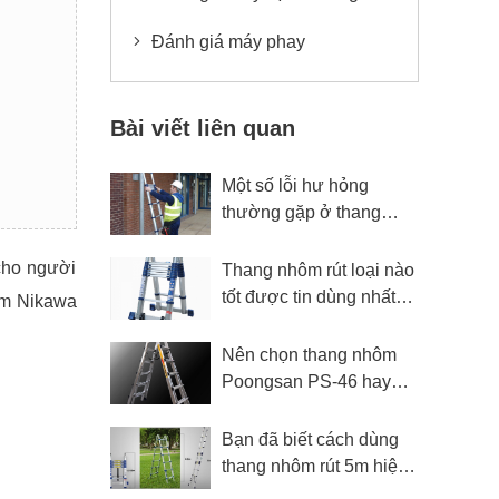
Đánh giá máy phay
Bài viết liên quan
Một số lỗi hư hỏng
thường gặp ở thang
nhôm rút Nikita
cho người
Thang nhôm rút loại nào
tốt được tin dùng nhất
ôm Nikawa
năm 2020?
Nên chọn thang nhôm
Poongsan PS-46 hay
Poongsan PS-44?
Bạn đã biết cách dùng
thang nhôm rút 5m hiệu
quả và an toàn?