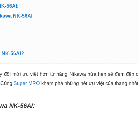
NK-56AI:
Nikawa NK-56AI
a NK-56AI?
y đổi mới ưu việt hơn từ hãng Nikawa hứa hẹn sẽ đem đến 
. Cùng
Super MRO
khám phá những nét ưu việt của thang nh
awa NK-56AI: