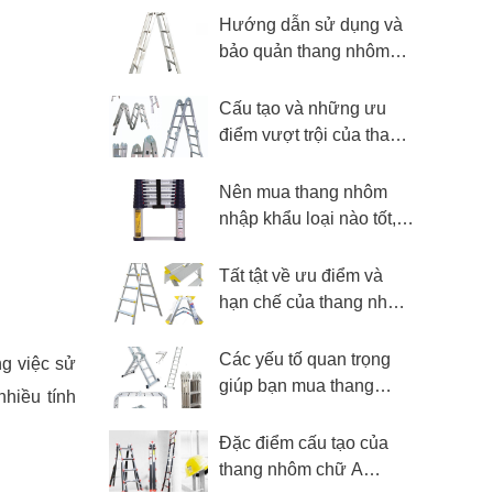
Hướng dẫn sử dụng và
bảo quản thang nhôm
chữ A giá rẻ an toàn
Cấu tạo và những ưu
điểm vượt trội của thang
nhôm gấp 4 đoạn
Nên mua thang nhôm
nhập khẩu loại nào tốt,
đẹp và bền nhất?
Tất tật về ưu điểm và
hạn chế của thang nhôm
Nikawa
Các yếu tố quan trọng
ng việc sử
giúp bạn mua thang
hiều tính
nhôm xếp cao cấp chất
lượng
Đặc điểm cấu tạo của
thang nhôm chữ A