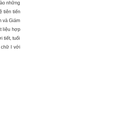
vào những
 tiên tiến
n và Giám
t liệu hợp
tiết, tuổi
 chữ I với