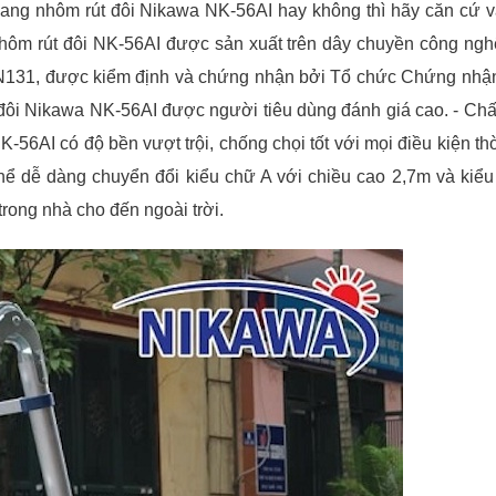
ang nhôm rút đôi Nikawa NK-56AI hay không thì hãy căn cứ 
hôm rút đôi NK-56AI được sản xuất trên dây chuyền công nghệ
EN131, được kiểm định và chứng nhận bởi Tổ chức Chứng nhậ
đôi Nikawa NK-56AI được người tiêu dùng đánh giá cao. - Chấ
6AI có độ bền vượt trội, chống chọi tốt với mọi điều kiện thời 
hể dễ dàng chuyển đổi kiểu chữ A với chiều cao 2,7m và kiểu
rong nhà cho đến ngoài trời.