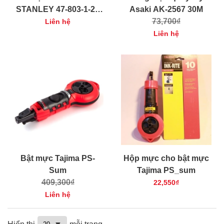
STANLEY 47-803-1-23
Asaki AK-2567 30M
8oz
73,700₫
Liên hệ
Liên hệ
Bật mực Tajima PS-
Hộp mực cho bật mực
Sum
Tajima PS_sum
409,300₫
22,550₫
Liên hệ