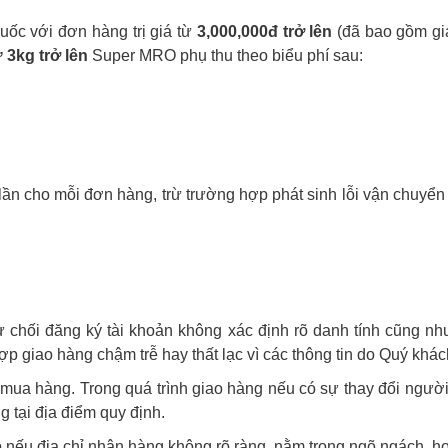
c với đơn hàng trị giá từ
3,000,000đ trở lên
(đã bao gồm giá
3kg trở lên
Super MRO phụ thu theo biểu phí sau:
lần cho mỗi đơn hàng, trừ trường hợp phát sinh lỗi vận chuy
 chối đăng ký tài khoản không xác định rõ danh tính cũng nh
p giao hàng chậm trễ hay thất lạc vì các thông tin do Quý khá
a hàng. Trong quá trình giao hàng nếu có sự thay đổi người 
 tại địa điểm quy định.
 nếu địa chỉ nhận hàng không rõ ràng, nằm trong ngõ ngách, h