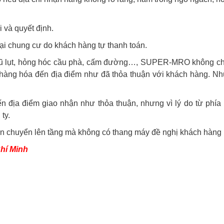
và quyết định.
tại chung cư do khách hàng tự thanh toán.
 lũ lụt, hỏng hóc cầu phà, cấm đường…, SUPER-MRO không chị
g hóa đến địa điểm như đã thỏa thuận với khách hàng. Nhưng viê
a điểm giao nhận như thỏa thuận, nhưng vì lý do từ phía kh
ty.
 chuyển lên tầng mà không có thang máy đề nghị khách hàng hỗ
Chí Minh