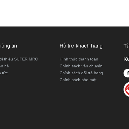
hông tin
Hỗ trợ khách hàng
Tà
Kế
ới thiệu SUPER MRO
Hình thức thanh toán
ên hệ
Chính sách vận chuyển
n tức
Chỉnh sách đổi trả hàng
Chính sách bảo mật