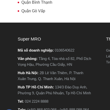
Quận Bình Thạnh
Quận Gò Vấp
Super MRO
T
Mã số doanh nghiệp:
0106540622
Gi
Li
Văn phòng:
Tầng 4, Tòa nhà số 82, Phố Dịch
Ti
Vọng Hậu, Phường Cầu Giấy, HN
Hub Hà Nội:
2B Lê Văn Thiêm, P. Thanh
Xuân Trung, Q. Thanh Xuân, Hà Nội
Hub TP Hồ Chí Minh:
134/3 Đào Duy Anh,
Phường 9, Quận Phú Nhuận, Tp Hồ Chí Minh
Tel:
024 2224 8888
Zalo:
(+84) 868.603.068 - (+84) 888.088.064