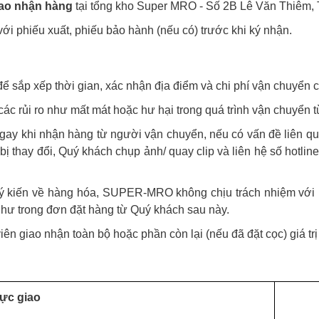
iao nhận hàng
tại tổng kho Super MRO - Số 2B Lê Văn Thiêm,
với phiếu xuất, phiếu bảo hành (nếu có) trước khi ký nhận.
ể sắp xếp thời gian, xác nhận địa điểm và chi phí vận chuyển c
́c rủi ro như mất mát hoặc hư hại trong quá trình vận chuyển 
 ngay khi nhận hàng từ người vận chuyển, nếu có vấn đề liên q
 thay đổi, Quý khách chụp ảnh/ quay clip và liên hệ số hotlin
ý kiến về hàng hóa, SUPER-MRO không chịu trách nhiệm với 
ư trong đơn đặt hàng từ Quý khách sau này.
viên giao nhận toàn bộ hoặc phần còn lại (nếu đã đặt cọc) giá 
ực giao