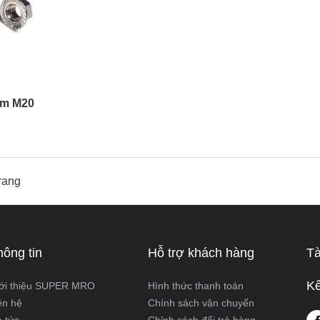
ệm M20
rang
hông tin
Hỗ trợ khách hàng
Tà
Kế
ới thiệu SUPER MRO
Hình thức thanh toán
ên hệ
Chính sách vận chuyển