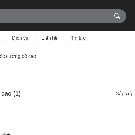
Dịch vụ
Liên hệ
Tin tức
 ốc cường độ cao
 cao (
1
)
Sắp xếp