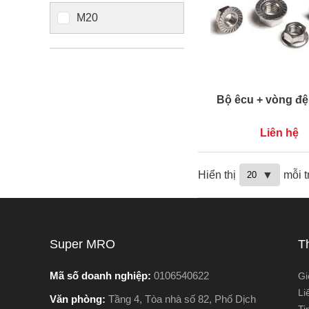
M20
Bộ êcu + vòng đ
Liên hệ
Hiển thị
mỗi t
Super MRO
T
Mã số doanh nghiệp:
0106540622
Gi
Li
Văn phòng:
Tầng 4, Tòa nhà số 82, Phố Dịch