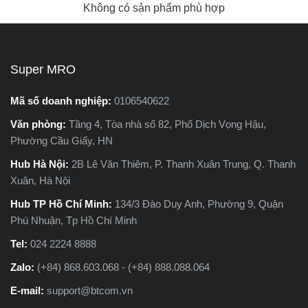
Không có sản phẩm phù hợp
Super MRO
Mã số doanh nghiệp:
0106540622
Văn phòng:
Tầng 4, Tòa nhà số 82, Phố Dịch Vọng Hậu,
Phường Cầu Giấy, HN
Hub Hà Nội:
2B Lê Văn Thiêm, P. Thanh Xuân Trung, Q. Thanh
Xuân, Hà Nội
Hub TP Hồ Chí Minh:
134/3 Đào Duy Anh, Phường 9, Quận
Phú Nhuận, Tp Hồ Chí Minh
Tel:
024 2224 8888
Zalo:
(+84) 868.603.068 - (+84) 888.088.064
E-mail:
support@btcom.vn