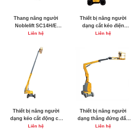
Thang nâng người
Thiết bị nâng người
Noblelift SC14H/E
dạng cắt kéo điện
200kg
Haulotte Compact 14
Liên hệ
Liên hệ
Thiết bị nâng người
Thiết bị nâng người
dạng kéo cắt động cơ
dạng thẳng đứng đẩy
Haulotte Compact 12
tay Haulotte QUICK-UP
Liên hệ
Liên hệ
DX
8