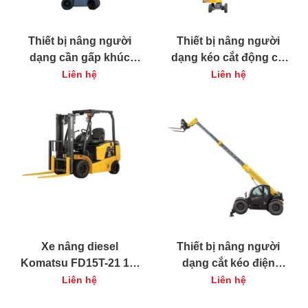
Thiết bị nâng người
Thiết bị nâng người
dạng cần gấp khúc
dạng kéo cắt động cơ
động cơ Haulotte HA32
Haulotte H12 SX
Liên hệ
Liên hệ
RTJ PRO
Xe nâng diesel
Thiết bị nâng người
Komatsu FD15T-21 1.5
dạng cắt kéo điện
tấn
Haulotte Compact 10 N
Liên hệ
Liên hệ