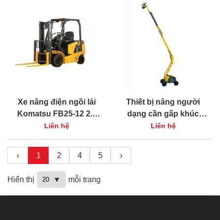
Xe nâng điện ngồi lái
Thiết bị nâng người
Komatsu FB25-12 2.5
dạng cần gấp khúc
tấn
động cơ Haulotte HA16
Liên hệ
Liên hệ
RTJ
‹
1
2
4
5
›
Hiển thị
mỗi trang