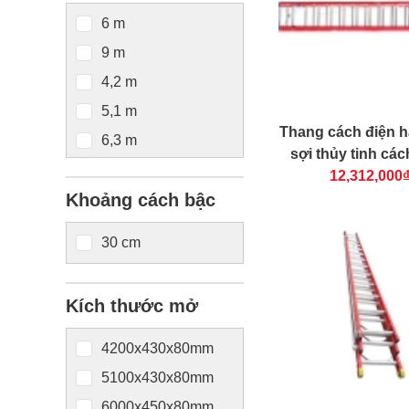
6 m
9 m
4,2 m
5,1 m
Thang cách điện h
6,3 m
sợi thủy tinh các
7,2 m
NIKAWA NKL
12,312,000
Khoảng cách bậc
7,5 m
8,1 m
30 cm
8,7 m
10,2 m
Kích thước mở
11,1 m
12,3 m
4200x430x80mm
5100x430x80mm
6000x450x80mm