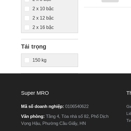
5000x450x205mm
2 x 10 bậc
5050x430x120cm
2 x 12 bậc
5600x450x175mm
2 x 16 bậc
2 x 14 bậc
Tải trọng
2×14 bậc
2x17 bậc
150 kg
2×12 bậc
2/3 x 12 bậc
2/3 x 14 bậc
Super MRO
T
Mã số doanh nghiệp:
0106540622
Gi
Li
Văn phòng:
Tầng 4, Tòa nhà số 82, Phố Dịch
Ti
Vọng Hậu, Phường Cầu Giấy, HN