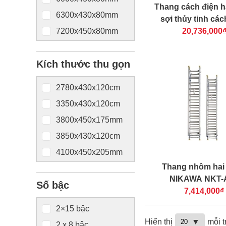
Thang cách điện h
6300x430x80mm
sợi thủy tinh các
7200x450x80mm
NIKAWA NKL-
20,736,000
7500x430x60mm
Kích thước thu gọn
8100x450x80mm
8700x430x80mm
2780x430x120cm
9000x450x80mm
3350x430x120cm
10000x450x100mm
3800x450x175mm
11000x450x110mm
3850x430x120cm
12300x450x110mm
4100x450x205mm
Thang nhôm hai
4400x450x175mm
NIKAWA NKT-
Số bậc
4400x450x205mm
7,414,000₫
4450x430x120cm
2×15 bậc
5000x450x175mm
Hiển thị
mỗi t
2 x 8 bậc