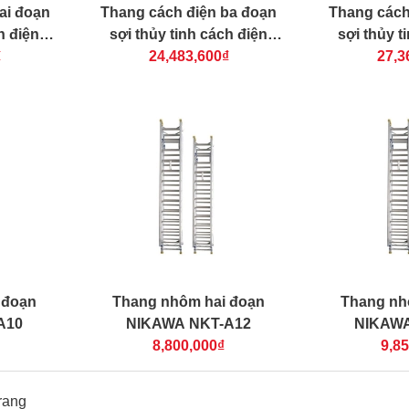
ai đoạn
Thang cách điện ba đoạn
Thang cách
h điện
sợi thủy tinh cách điện
sợi thủy t
100
₫
NIKAWA NKL-110
24,483,600₫
NIKAWA
27,3
 đoạn
Thang nhôm hai đoạn
Thang nh
A10
NIKAWA NKT-A12
NIKAWA
8,800,000₫
9,8
rang