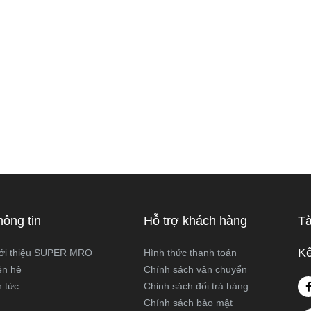
hông tin
Hỗ trợ khách hàng
Tà
Kế
ới thiệu SUPER MRO
Hình thức thanh toán
ên hệ
Chính sách vận chuyển
n tức
Chỉnh sách đổi trả hàng
Chính sách bảo mật