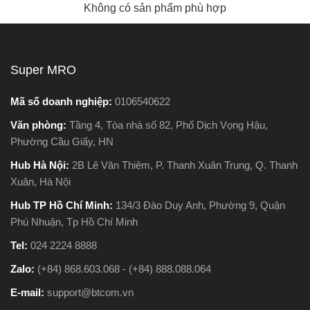
Không có sản phẩm phù hợp
Super MRO
Mã số doanh nghiệp:
0106540622
Văn phòng:
Tầng 4, Tòa nhà số 82, Phố Dịch Vọng Hậu,
Phường Cầu Giấy, HN
Hub Hà Nội:
2B Lê Văn Thiêm, P. Thanh Xuân Trung, Q. Thanh
Xuân, Hà Nội
Hub TP Hồ Chí Minh:
134/3 Đào Duy Anh, Phường 9, Quận
Phú Nhuận, Tp Hồ Chí Minh
Tel:
024 2224 8888
Zalo:
(+84) 868.603.068 - (+84) 888.088.064
E-mail:
support@btcom.vn