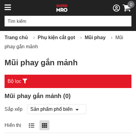
0
Trang chủ
Phụ kiện cắt gọt
Mũi phay
Mũi
phay gắn mảnh
Mũi phay gắn mảnh
Bộ lọc
Mũi phay gắn mảnh (
0
)
Sắp xếp
Hiển thị