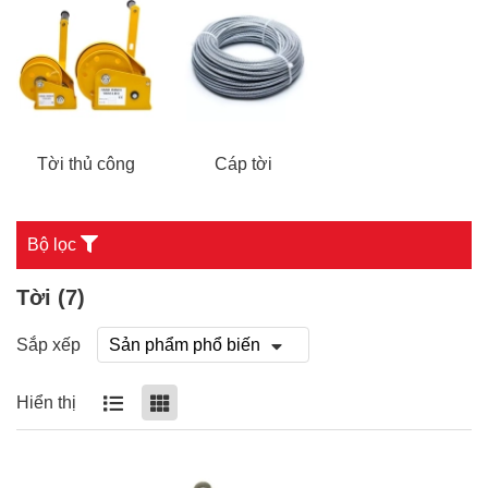
Tời thủ công
Cáp tời
Bộ lọc
Tời (
7
)
Sắp xếp
Hiển thị