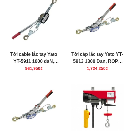
Tời cable lắc tay Yato
Tời cáp lắc tay Yato YT-
YT-5911 1000 daN,
5913 1300 Dan, ROPE
ROPE 3m
3m
961,950₫
1,724,250₫