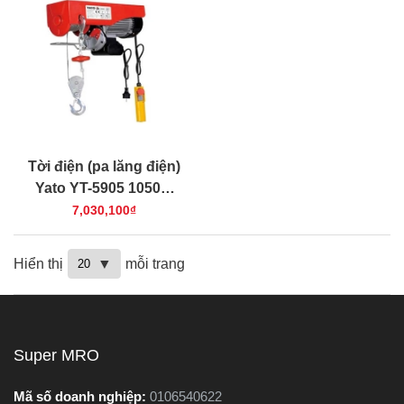
Tời điện (pa lăng điện)
Yato YT-5905 1050W
300/600 kg -3m
7,030,100₫
Hiển thị
mỗi trang
Super MRO
Mã số doanh nghiệp:
0106540622