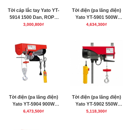
Tời cáp lắc tay Yato YT-
Tời điện (pa lăng điện)
5914 1500 Dan, ROPE
Yato YT-5901 500W
3m
125/250 kg -3m
3,000,800₫
4,634,300₫
Tời điện (pa lăng điện)
Tời điện (pa lăng điện)
Yato YT-5904 900W
Yato YT-5902 550W
250/500 kg -3m
150/300 kg -3m
6,473,500₫
5,118,300₫