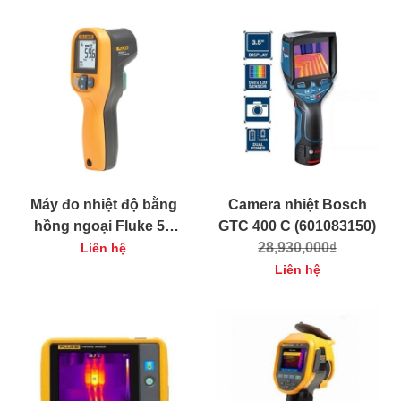
Máy đo nhiệt độ bằng
Camera nhiệt Bosch
hồng ngoại Fluke 59
GTC 400 C (601083150)
MAX
28,930,000₫
Liên hệ
Liên hệ