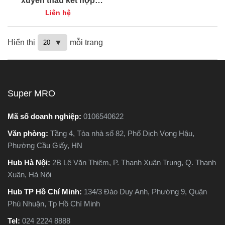
xuyên thấu kết hợp
Insize 0321-IT42 -15°C ~
Liên hệ
280°C / 5°F ~ 536°F
Hiển thị
mỗi trang
Super MRO
Mã số doanh nghiệp:
0106540622
Văn phòng:
Tầng 4, Tòa nhà số 82, Phố Dịch Vọng Hậu,
Phường Cầu Giấy, HN
Hub Hà Nội:
2B Lê Văn Thiêm, P. Thanh Xuân Trung, Q. Thanh
Xuân, Hà Nội
Hub TP Hồ Chí Minh:
134/3 Đào Duy Anh, Phường 9, Quận
Phú Nhuận, Tp Hồ Chí Minh
Tel:
024 2224 8888