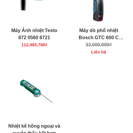
Máy Ảnh nhiệt Testo
Máy dò phổ nhiệt
872 0560 8721
Bosch GTC 600 C
(06010835K1)
33,000,000₫
112,493,700₫
Liên hệ
Nhiệt kế hồng ngoại và