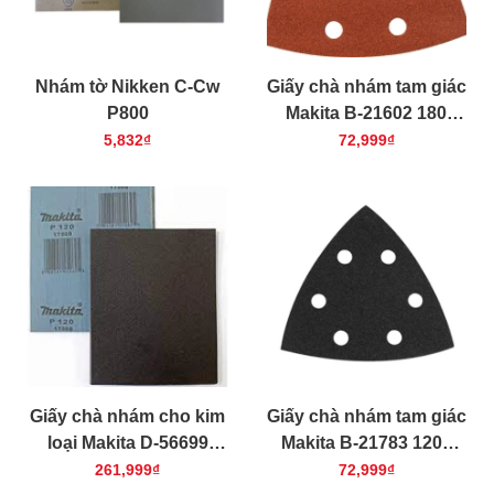
Nhám tờ Nikken C-Cw
Giấy chà nhám tam giác
P800
Makita B-21602 180
(màu đỏ)
5,832₫
72,999₫
Giấy chà nhám cho kim
Giấy chà nhám tam giác
loại Makita D-56699
Makita B-21783 1200
230x280mm 50 cái/bộ
(đen)
261,999₫
72,999₫