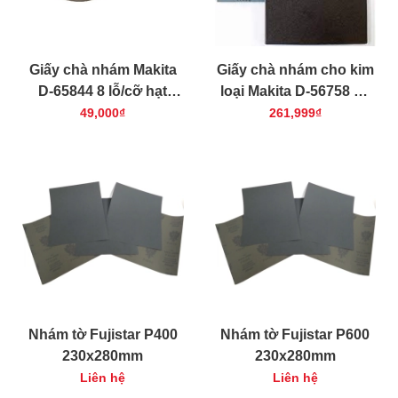
Giấy chà nhám Makita
Giấy chà nhám cho kim
D-65844 8 lỗ/cỡ hạt
loại Makita D-56758 50
100/125mm (10 cái)
cái/bộ(cỡ hạt 240)
49,000₫
261,999₫
Nhám tờ Fujistar P400
Nhám tờ Fujistar P600
230x280mm
230x280mm
Liên hệ
Liên hệ