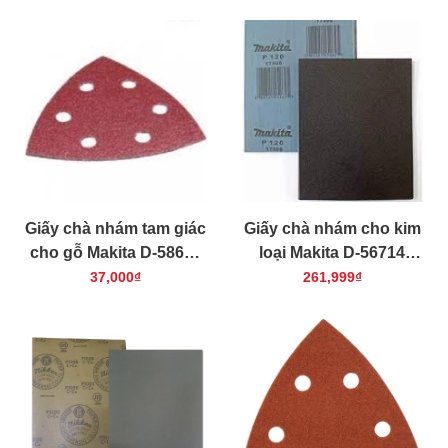
Giấy chà nhám tam giác
Giấy chà nhám cho kim
cho gỗ Makita D-58609
loại Makita D-56714
#100/94mm (10 cái/bộ)
230x280mm 50 cái/bộ
37,000₫
261,999₫
(cỡ hạt 100)