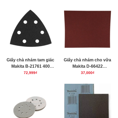
(cỡ hạt 60)
Giấy chà nhám tam giác
Giấy chà nhám cho vữa
Makita B-21761 400
Makita D-66422
(đen)
230x280mm 10 cái/bộ
72,999₫
37,000₫
(cỡ hạt 80)