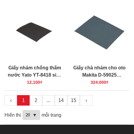
(cỡ hạt 36)
(cỡ hạt 180)
Giấy nhám chống thấm
Giấy chà nhám cho oto
nước Yato YT-8418 size
Makita D-59025
230x280mm Grit 2000
230x280mm 50 cái/bộ
12,100₫
324,000₫
(cỡ hạt 400)
‹
1
2
...
14
15
›
Hiển thị
mỗi trang