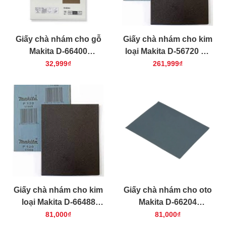
Giấy chà nhám cho gỗ
Giấy chà nhám cho kim
Makita D-66400
loại Makita D-56720 50
230x280mm 10
cái/bộ (cỡ hạt 120)
32,999₫
261,999₫
cái/bộ(cỡ hạt 400)
Giấy chà nhám cho kim
Giấy chà nhám cho oto
loại Makita D-66488
Makita D-66204
230x280mm 10 cái/bộ
230x280mm 10 cái/bộ
81,000₫
81,000₫