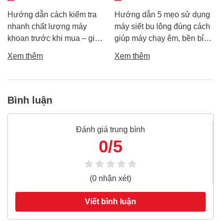
Mới
Hướng dẫn cách kiểm tra
Hướng dẫn 5 mẹo sử dụng
nhanh chất lượng máy
máy siết bu lông đúng cách
khoan trước khi mua – giúp
giúp máy chạy êm, bền bỉ
bạn chọn được máy khoan
và an toàn. Tránh lỗi sai phổ
Xem thêm
Xem thêm
tốt, bền, hoạt động ổn định,
biến khiến máy nhanh hỏng
tránh hàng giả, hàng kém
và kém hiệu suất.
chất lượng.
Bình luận
Đánh giá trung bình
0/5
(0 nhận xét)
Viết bình luận