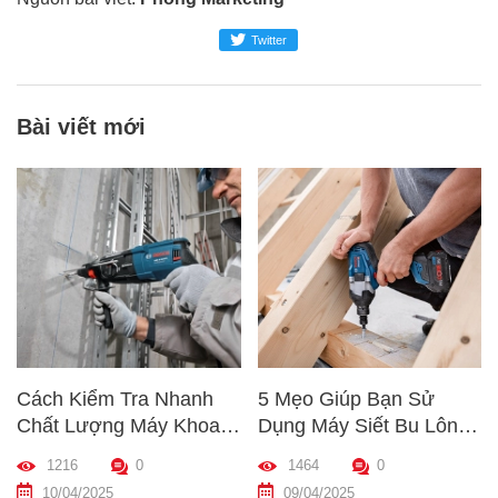
Twitter
Bài viết mới
Cách Kiểm Tra Nhanh
5 Mẹo Giúp Bạn Sử
Chất Lượng Máy Khoan
Dụng Máy Siết Bu Lông
Trước Khi Mua – Hướng
Đúng Cách – Bền Máy,
1216
0
1464
0
Dẫn Chi Tiết Cho Người
Hiệu Quả Cao
10/04/2025
09/04/2025