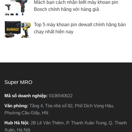
Mách bạn cách nhận biết máy khoan pin
Bosch chính hãng với hàng giả
Top 5 máy khoan pin dewalt chính hãng bán
chạy nhất hiện nay
Super MRO
Mã số doanh nghiệp:
0106540622
Văn phòng:
Tầng 4, Tòa nhà số 82, Phố Dịch Vọng Hậu,
Phường Cầu Giấy, HN
Hub Hà Nội:
2B Lê Văn Thiêm, P. Thanh Xuân Trung, Q. Thanh
Xuân, Hà Nội