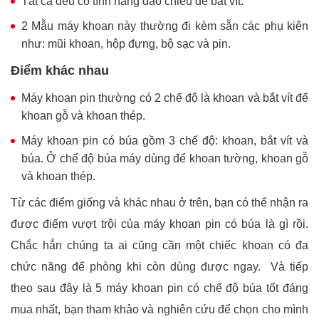
Tất cả đều có tính năng đảo chiều để bắt vít.
2 Mẫu máy khoan này thường đi kèm sẵn các phụ kiện
như: mũi khoan, hộp đựng, bộ sạc và pin.
Điểm khác nhau
Máy khoan pin thường có 2 chế độ là khoan và bắt vít để
khoan gỗ và khoan thép.
Máy khoan pin có búa gồm 3 chế độ: khoan, bắt vít và
búa. Ở chế độ búa máy dùng để khoan tường, khoan gỗ
và khoan thép.
Từ các điểm giống và khác nhau ở trên, bạn có thể nhận ra
được điểm vượt trội của máy khoan pin có búa là gì rồi.
Chắc hẳn chúng ta ai cũng cần một chiếc khoan có đa
chức năng để phòng khi còn dùng được ngay.
Và tiếp
theo sau đây là 5 máy khoan pin có chế độ búa tốt đáng
mua nhất, bạn tham khảo và nghiên cứu để chọn cho mình