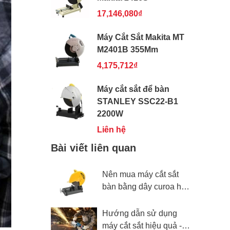
17,146,080₫
Máy Cắt Sắt Makita MT
M2401B 355Mm
4,175,712₫
Máy cắt sắt để bàn
STANLEY SSC22-B1
2200W
Liên hệ
Bài viết liên quan
Nên mua máy cắt sắt
bàn bằng dây curoa hay
motor trực tiếp
Hướng dẫn sử dụng
máy cắt sắt hiệu quả -