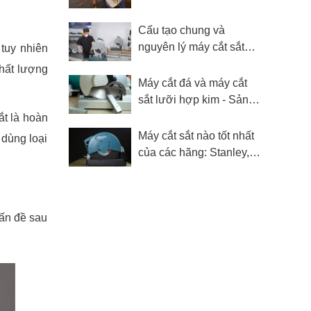
An toàn - Đảm bảo chất
lượng
Cấu tạo chung và
nguyên lý máy cắt sắt
 tuy nhiên
hoạt động như thế nào?
chất lượng
Máy cắt đá và máy cắt
sắt lưỡi hợp kim - Sản
phẩm nào mạnh hơn?
ắt là hoàn
Máy cắt sắt nào tốt nhất
 dùng loại
của các hãng: Stanley,
Bosch, Makita, DCA?
vấn đề sau