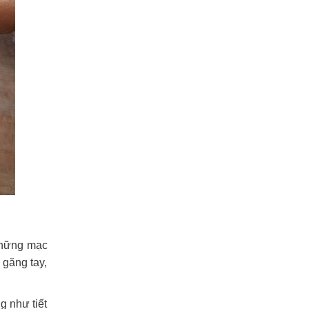
 những mạc
 găng tay,
g như tiết