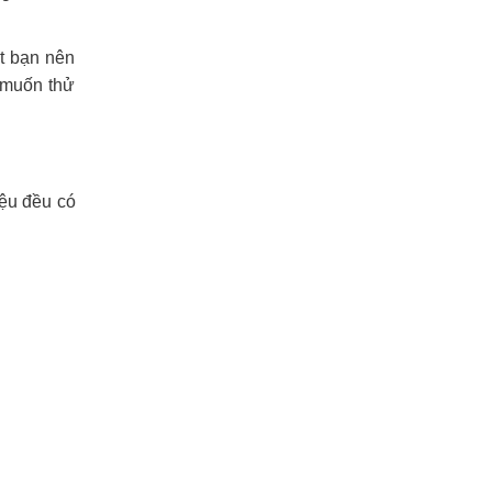
t bạn nên
 muốn thử
iệu đều có