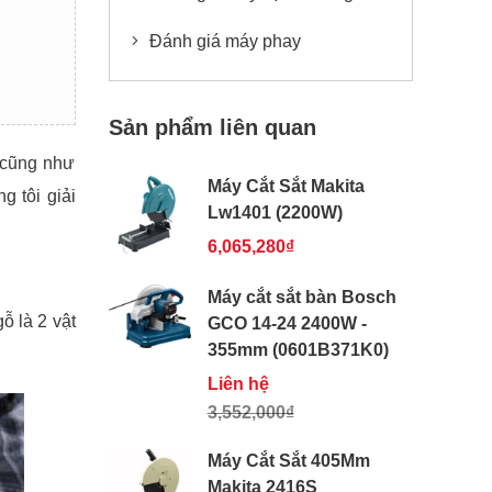
Đánh giá máy phay
Sản phẩm liên quan
 cũng như
Máy Cắt Sắt Makita
g tôi giải
Lw1401 (2200W)
6,065,280₫
Máy cắt sắt bàn Bosch
ỗ là 2 vật
GCO 14-24 2400W -
355mm (0601B371K0)
Liên hệ
3,552,000₫
Máy Cắt Sắt 405Mm
Makita 2416S