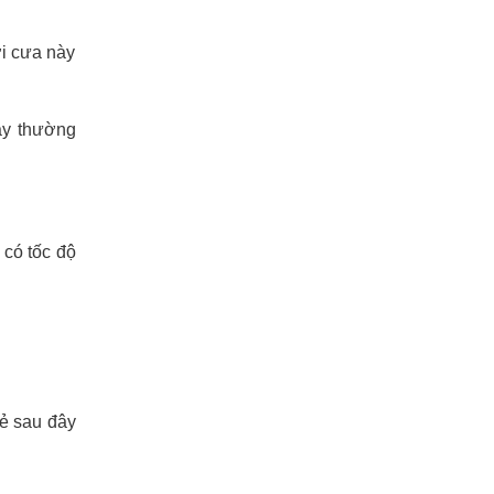
ỡi cưa này
này thường
 có tốc độ
sẻ sau đây