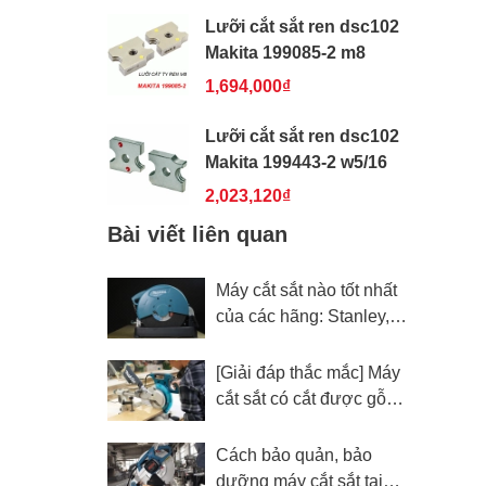
Lưỡi cắt sắt ren dsc102
Makita 199085-2 m8
1,694,000₫
Lưỡi cắt sắt ren dsc102
Makita 199443-2 w5/16
2,023,120₫
Bài viết liên quan
Máy cắt sắt nào tốt nhất
của các hãng: Stanley,
Bosch, Makita, DCA?
[Giải đáp thắc mắc] Máy
cắt sắt có cắt được gỗ
không? Lưu ý khi dùng
Cách bảo quản, bảo
dưỡng máy cắt sắt tại