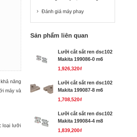
Đánh giá máy phay
Sản phẩm liên quan
Lưỡi cắt sắt ren dsc102
Makita 199086-0 m6
1,926,320₫
ó khả năng
Lưỡi cắt sắt ren dsc102
Makita 199087-8 m6
ới máy và
1,708,520₫
Lưỡi cắt sắt ren dsc102
Makita 199084-4 m8
 loại lưỡi
1,839,200₫