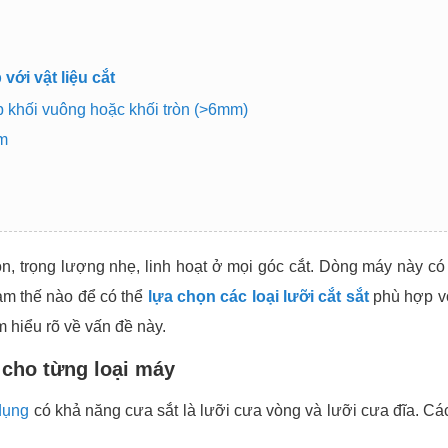
với vật liệu cắt
ép khối vuông hoặc khối tròn (>6mm)
mm
 gọn, trọng lượng nhẹ, linh hoạt ở mọi góc cắt. Dòng máy này c
làm thế nào để có thể
lựa chọn các loại lưỡi cắt sắt
phù hợp v
ìm hiểu rõ về vấn đề này.
p cho từng loại máy
 dụng
có khả năng cưa sắt là lưỡi cưa vòng và lưỡi cưa đĩa. Các