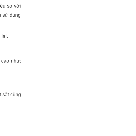
iều so với
g sử dụng
lại.
 cao như:
t sắt cũng