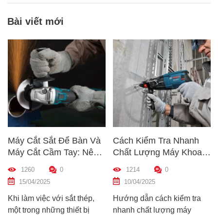
Bài viết mới
Máy Cắt Sắt Để Bàn Và
Cách Kiểm Tra Nhanh
Máy Cắt Cầm Tay: Nên
Chất Lượng Máy Khoan
Chọn Loại Nào Phù Hợp
Trước Khi Mua – Hướng
1260
0
1214
0
Nhất?
Dẫn Chi Tiết Cho Người
15/04/2025
10/04/2025
Mới
Khi làm việc với sắt thép,
Hướng dẫn cách kiểm tra
một trong những thiết bị
nhanh chất lượng máy