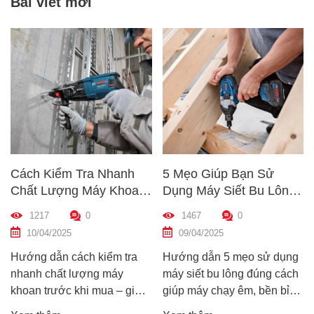
Bài viết mới
Cách Kiểm Tra Nhanh
5 Mẹo Giúp Bạn Sử
Chất Lượng Máy Khoan
Dụng Máy Siết Bu Lông
Trước Khi Mua – Hướng
Đúng Cách – Bền Máy,
1217
0
1467
0
Dẫn Chi Tiết Cho Người
Hiệu Quả Cao
10/04/2025
09/04/2025
Mới
Hướng dẫn cách kiểm tra
Hướng dẫn 5 mẹo sử dụng
nhanh chất lượng máy
máy siết bu lông đúng cách
khoan trước khi mua – giúp
giúp máy chạy êm, bền bỉ
bạn chọn được máy khoan
và an toàn. Tránh lỗi sai phổ