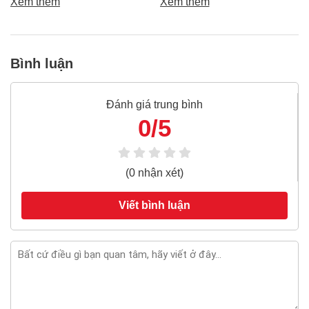
Xem thêm
Xem thêm
tốt, bền, hoạt động ổn định,
biến khiến máy nhanh hỏng
tránh hàng giả, hàng kém
và kém hiệu suất.
chất lượng.
Bình luận
Đánh giá trung bình
0/5
(0 nhận xét)
Viết bình luận