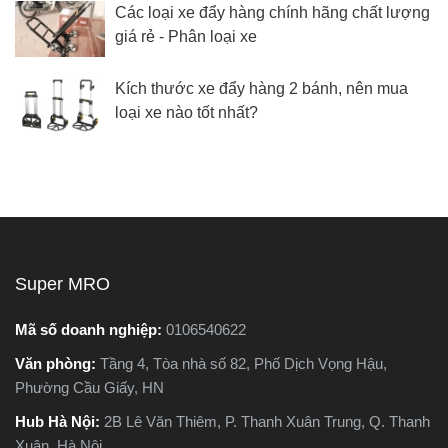
Các loại xe đẩy hàng chính hãng chất lượng
giá rẻ - Phân loại xe
Kích thước xe đẩy hàng 2 bánh, nên mua
loại xe nào tốt nhất?
Super MRO
Mã số doanh nghiệp:
0106540622
Văn phòng:
Tầng 4, Tòa nhà số 82, Phố Dịch Vọng Hậu,
Phường Cầu Giấy, HN
Hub Hà Nội:
2B Lê Văn Thiêm, P. Thanh Xuân Trung, Q. Thanh
Xuân, Hà Nội