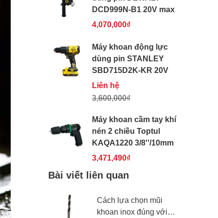
DCD999N-B1 20V max
4,070,000₫
Máy khoan động lực
dùng pin STANLEY
SBD715D2K-KR 20V
Liên hệ
3,600,000₫
Máy khoan cầm tay khí
nén 2 chiều Toptul
KAQA1220 3/8''/10mm
3,471,490₫
Bài viết liên quan
Cách lựa chọn mũi
khoan inox đúng với