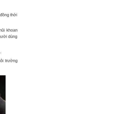
 đồng thời
mũi khoan
người dùng
.
ôi trường