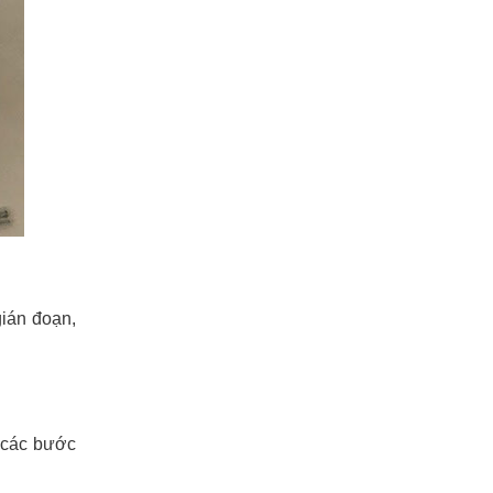
gián đoạn,
o các bước