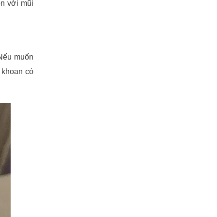
n với mũi
. Nếu muốn
i khoan có