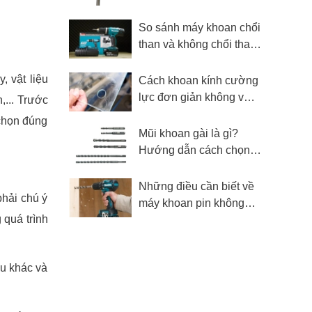
mục đích sử dụng
So sánh máy khoan chổi
than và không chổi than
- Nên mua loại nào?
, vật liệu
Cách khoan kính cường
lực đơn giản không vỡ
,... Trước
kính
 chọn đúng
Mũi khoan gài là gì?
Hướng dẫn cách chọn
mũi khoan gài
Những điều cần biết về
phải chú ý
máy khoan pin không
 quá trình
chổi than
ệu khác và