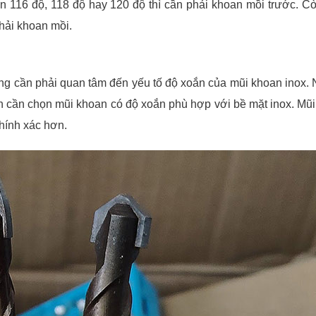
 116 độ, 118 độ hay 120 độ thì cần phải khoan mồi trước. Cò
hải khoan mồi.
ũng cần phải quan tâm đến yếu tố độ xoắn của mũi khoan inox
ạn cần chọn mũi khoan có độ xoắn phù hợp với bề mặt inox. Mũ
hính xác hơn.