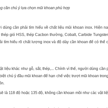
g cần chú ý lựa chọn mũi khoan phù hợp
dùng cần phải tìm hiểu về chất liệu mũi khoan inox. Hiện nay
 thép gió HSS, thép Cacbon thường, Cobalt, Carbide Tungsten
i tìm hiểu rõ chất lượng inox và độ dày cần khoan để có thể
t liệu khác như gỗ, sắt, thép,... Chính vì thế, người dùng cần 
iệt chú ý đầu mũi khoan để hạn chế việc trượt mũi khoan trong
ốn.
 sẽ là 118 độ hoặc 135 độ, không cần khoan mồi như các vật li