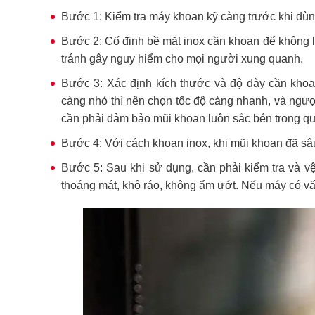
Bước 1: Kiểm tra máy khoan kỹ càng trước khi dùn
Bước 2: Cố định bề mặt inox cần khoan để không l
tránh gây nguy hiểm cho mọi người xung quanh.
Bước 3: Xác định kích thước và độ dày cần khoa
càng nhỏ thì nên chọn tốc độ càng nhanh, và ngượ
cần phải đảm bảo mũi khoan luôn sắc bén trong qu
Bước 4: Với cách khoan inox, khi mũi khoan đã sâu
Bước 5: Sau khi sử dụng, cần phải kiểm tra và 
thoáng mát, khô ráo, không ẩm ướt. Nếu máy có vấn