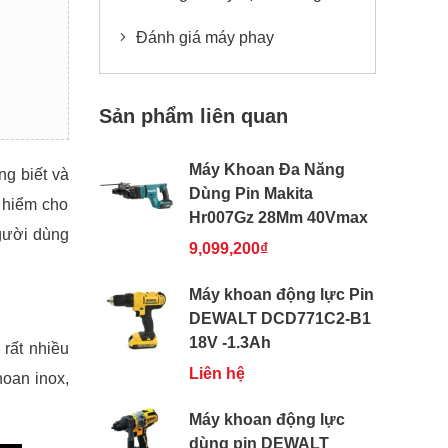
Đánh giá máy phay
Sản phẩm liên quan
Máy Khoan Đa Năng
ng biết và
Dùng Pin Makita
 hiểm cho
Hr007Gz 28Mm 40Vmax
người dùng
9,099,200₫
Máy khoan động lực Pin
DEWALT DCD771C2-B1
18V -1.3Ah
 rất nhiều
Liên hệ
hoan inox
,
Máy khoan động lực
dùng pin DEWALT