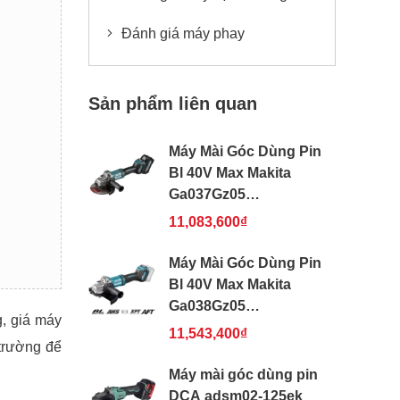
Đánh giá máy phay
Sản phẩm liên quan
Máy Mài Góc Dùng Pin
Bl 40V Max Makita
Ga037Gz05
180Mm/Công Tắc
11,083,600₫
Bóp/Aws
Máy Mài Góc Dùng Pin
Bl 40V Max Makita
Ga038Gz05
, giá máy
230Mm/Công Tắc
11,543,400₫
 trường để
Bóp/Aws
Máy mài góc dùng pin
DCA adsm02-125ek