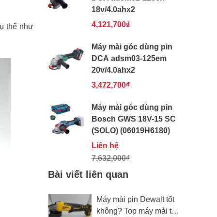
18v/4.0ahx2
4,121,700₫
Cụ thể như
Máy mài góc dùng pin
DCA adsm03-125em
20v/4.0ahx2
3,472,700₫
Máy mài góc dùng pin
Bosch GWS 18V-15 SC
(SOLO) (06019H6180)
Liên hệ
7,632,000₫
Bài viết liên quan
Máy mài pin Dewalt tốt
không? Top máy mài tốt