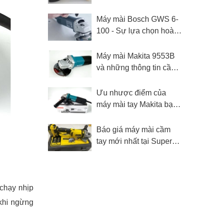
nhất hiện nay
Máy mài Bosch GWS 6-
100 - Sự lựa chọn hoàn
hảo cho người dùng
Máy mài Makita 9553B
và những thông tin cần
biết
Ưu nhược điểm của
máy mài tay Makita bạn
cần biết
Báo giá máy mài cầm
tay mới nhất tại Super
MRO
 chạy nhịp
 khi ngừng