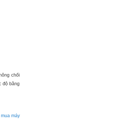
hông chổi
ốc độ bằng
n
mua máy