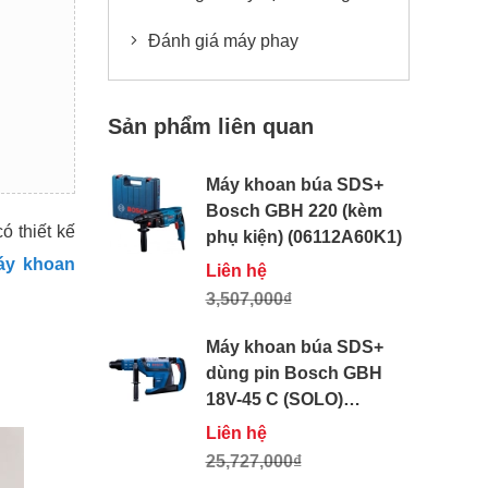
Đánh giá máy phay
Sản phẩm liên quan
Máy khoan búa SDS+
Bosch GBH 220 (kèm
ó thiết kế
phụ kiện) (06112A60K1)
áy khoan
Liên hệ
3,507,000₫
Máy khoan búa SDS+
dùng pin Bosch GBH
18V-45 C (SOLO)
(611913080)
Liên hệ
25,727,000₫