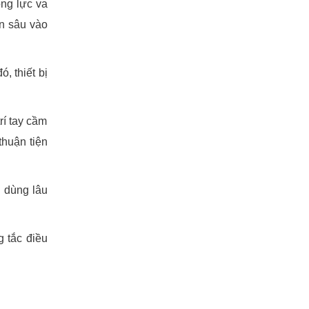
ng lực va
an sâu vào
, thiết bị
rí tay cầm
huận tiện
 dùng lâu
 tắc điều