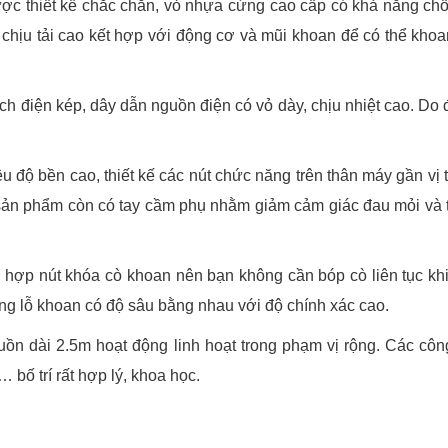
thiết kế chắc chắn, vỏ nhựa cứng cao cấp có khả năng chố
g chịu tải cao kết hợp với động cơ và mũi khoan để có thể kho
 điện kép, dây dẫn nguồn điện có vỏ dày, chịu nhiệt cao. Do đó
độ bền cao, thiết kế các nút chức năng trên thân máy gần vị t
sản phẩm còn có tay cầm phụ nhằm giảm cảm giác đau mỏi và t
hợp nút khóa cò khoan nên bạn không cần bóp cò liên tục khi
ng lỗ khoan có độ sâu bằng nhau với độ chính xác cao.
n dài 2.5m hoạt động linh hoạt trong phạm vị rộng. Các công
bố trí rất hợp lý, khoa học.