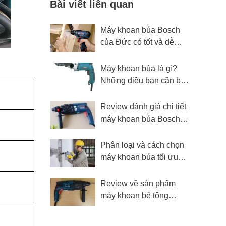
Bài viết liên quan
Máy khoan búa Bosch
của Đức có tốt và dễ
mua không?
Máy khoan búa là gì?
Những điều bạn cần biết
về loại máy này
Review đánh giá chi tiết
máy khoan búa Bosch
GBH 2-24 DRE
Phân loại và cách chọn
máy khoan búa tối ưu
hiệu suất sử dụng
Review về sản phẩm
máy khoan bê tông
Bosch GBH 220