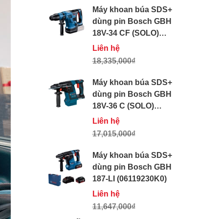
Máy khoan búa SDS+
dùng pin Bosch GBH
18V-34 CF (SOLO)
(611914082)
Liên hệ
18,335,000₫
Máy khoan búa SDS+
dùng pin Bosch GBH
18V-36 C (SOLO)
(611915082)
Liên hệ
17,015,000₫
Máy khoan búa SDS+
dùng pin Bosch GBH
187-LI (06119230K0)
Liên hệ
11,647,000₫