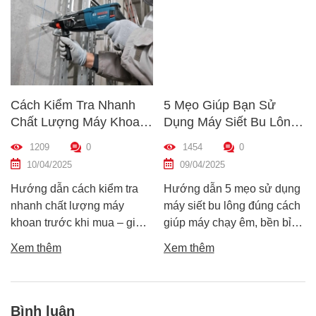
Cách Kiểm Tra Nhanh
5 Mẹo Giúp Bạn Sử
Chất Lượng Máy Khoan
Dụng Máy Siết Bu Lông
Trước Khi Mua – Hướng
Đúng Cách – Bền Máy,
1209
0
1454
0
Dẫn Chi Tiết Cho Người
Hiệu Quả Cao
10/04/2025
09/04/2025
Mới
Hướng dẫn cách kiểm tra
Hướng dẫn 5 mẹo sử dụng
nhanh chất lượng máy
máy siết bu lông đúng cách
khoan trước khi mua – giúp
giúp máy chạy êm, bền bỉ
bạn chọn được máy khoan
và an toàn. Tránh lỗi sai phổ
Xem thêm
Xem thêm
tốt, bền, hoạt động ổn định,
biến khiến máy nhanh hỏng
tránh hàng giả, hàng kém
và kém hiệu suất.
chất lượng.
Bình luận