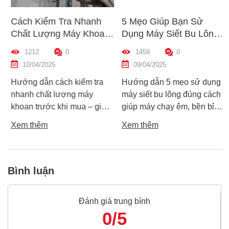
Cách Kiểm Tra Nhanh
5 Mẹo Giúp Bạn Sử
Chất Lượng Máy Khoan
Dụng Máy Siết Bu Lông
Trước Khi Mua – Hướng
Đúng Cách – Bền Máy,
1212
0
1459
0
Dẫn Chi Tiết Cho Người
Hiệu Quả Cao
10/04/2025
09/04/2025
Mới
Hướng dẫn cách kiểm tra
Hướng dẫn 5 mẹo sử dụng
nhanh chất lượng máy
máy siết bu lông đúng cách
khoan trước khi mua – giúp
giúp máy chạy êm, bền bỉ
bạn chọn được máy khoan
và an toàn. Tránh lỗi sai phổ
Xem thêm
Xem thêm
tốt, bền, hoạt động ổn định,
biến khiến máy nhanh hỏng
tránh hàng giả, hàng kém
và kém hiệu suất.
chất lượng.
Bình luận
Đánh giá trung bình
0/5