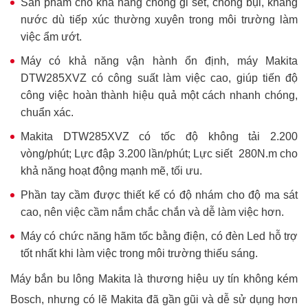
Sản phẩm cho khả năng chống gỉ sét, chống bụi, kháng
nước dù tiếp xúc thường xuyên trong môi trường làm
việc ẩm ướt.
Máy có khả năng vận hành ổn định, máy Makita
DTW285XVZ có công suất làm việc cao, giúp tiến độ
công việc hoàn thành hiệu quả một cách nhanh chóng,
chuẩn xác.
Makita DTW285XVZ có tốc độ không tải 2.200
vòng/phút; Lực đập 3.200 lần/phút; Lực siết 280N.m cho
khả năng hoạt động mạnh mẽ, tối ưu.
Phần tay cầm được thiết kế có độ nhám cho độ ma sát
cao, nên việc cầm nắm chắc chắn và dễ làm việc hơn.
Máy có chức năng hãm tốc bằng điện, có đèn Led hỗ trợ
tốt nhất khi làm việc trong môi trường thiếu sáng.
Máy bắn bu lông Makita là thương hiệu uy tín không kém
Bosch, nhưng có lẽ Makita đã gần gũi và dễ sử dụng hơn