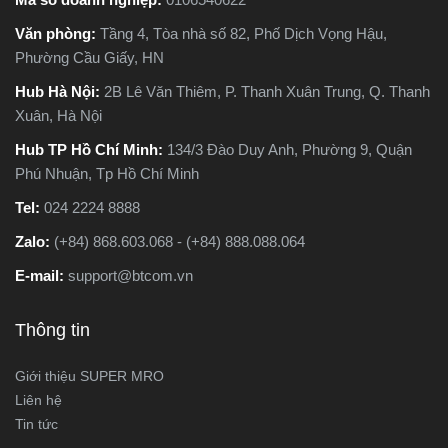
Văn phòng:
Tầng 4, Tòa nhà số 82, Phố Dịch Vọng Hậu,
Phường Cầu Giấy, HN
Hub Hà Nội:
2B Lê Văn Thiêm, P. Thanh Xuân Trung, Q. Thanh
Xuân, Hà Nội
Hub TP Hồ Chí Minh:
134/3 Đào Duy Anh, Phường 9, Quận
Phú Nhuận, Tp Hồ Chí Minh
Tel:
024 2224 8888
Zalo:
(+84) 868.603.068 - (+84) 888.088.064
E-mail:
support@btcom.vn
Thông tin
Giới thiệu SUPER MRO
Liên hệ
Tin tức