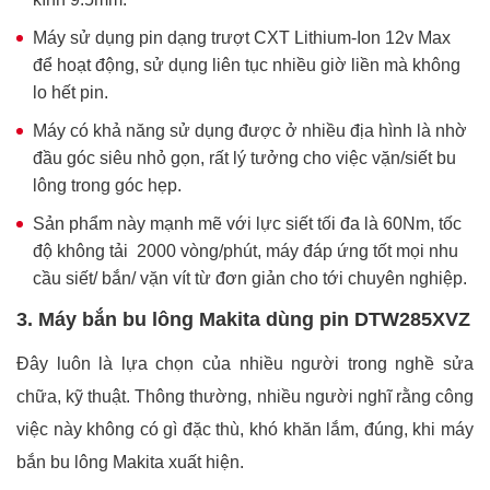
Máy sử dụng pin dạng trượt CXT Lithium-Ion 12v Max
để hoạt động, sử dụng liên tục nhiều giờ liền mà không
lo hết pin.
Máy có khả năng sử dụng được ở nhiều địa hình là nhờ
đầu góc siêu nhỏ gọn, rất lý tưởng cho việc vặn/siết bu
lông trong góc hẹp.
Sản phẩm này mạnh mẽ với lực siết tối đa là 60Nm, tốc
độ không tải 2000 vòng/phút, máy đáp ứng tốt mọi nhu
cầu siết/ bắn/ vặn vít từ đơn giản cho tới chuyên nghiệp.
3. Máy bắn bu lông Makita dùng pin DTW285XVZ
Đây luôn là lựa chọn của nhiều người trong nghề sửa
chữa, kỹ thuật. Thông thường, nhiều người nghĩ rằng công
việc này không có gì đặc thù, khó khăn lắm, đúng, khi máy
bắn bu lông Makita xuất hiện.