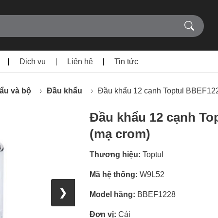
Dịch vụ
Liên hệ
Tin tức
ẩu và bộ
Đầu khẩu
Đầu khẩu 12 cạnh Toptul BBEF12
Đầu khẩu 12 cạnh To
(mạ crom)
Thương hiệu:
Toptul
Mã hệ thống:
W9L52
❯
Model hãng:
BBEF1228
Đơn vị:
Cái