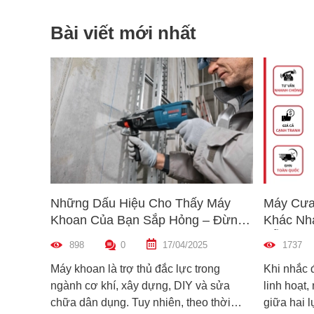
Bài viết mới nhất
Những Dấu Hiệu Cho Thấy Máy
Máy Cưa
Khoan Của Bạn Sắp Hỏng – Đừng
Khác Nh
Bỏ Qua!
Dẫn Chọ
898
0
17/04/2025
1737
Máy khoan là trợ thủ đắc lực trong
Khi nhắc 
ngành cơ khí, xây dựng, DIY và sửa
linh hoạt,
chữa dân dụng. Tuy nhiên, theo thời
giữa hai 