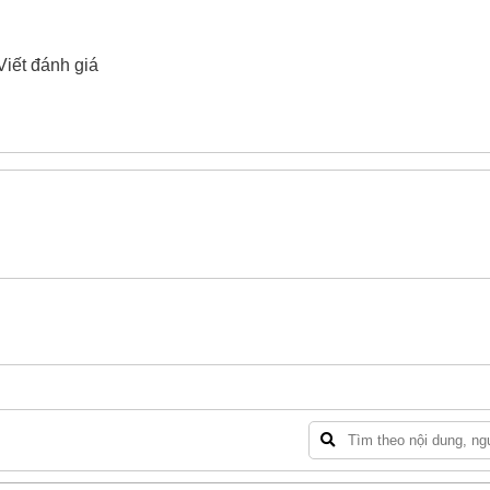
x63mm (mạ crom)
100% chính hãng
Viết đánh giá
nh Toptul BBEF1228 3/8"x7/8"x63mm (mạ crom)
xin vui lò