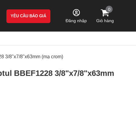
0
YÊU CẦU BÁO GIÁ
Giỏ hàng
Đăng nhập
28 3/8"x7/8"x63mm (mạ crom)
ptul BBEF1228 3/8"x7/8"x63mm