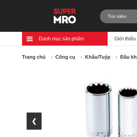
Danh mục sản phẩm
Giới thiệu
Trang chủ
Công cụ
Khẩu/Tuýp
Đầu kh
❮