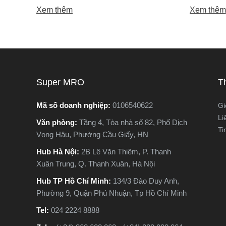
gian sử dụng, máy khoan cũng có thể
máy cưa l
Xem thêm
Xem thêm
xuống cấp và hư hỏng nếu không được
trong các 
phát hiện kịp thời. Không ít người dùng
vật liệu 
chỉ nhận ra máy có vấn đề khi thiết bị đã
lại khác n
ngừng hoạt động hoàn toàn, gây gián
nguyên lý
đoạn công việc và tốn kém chi phí sửa
tế. Vậy m
chữa. Vậy làm sao để nhận biết sớm
khác nhau
Super MRO
T
các dấu hiệu máy khoan sắp hỏng? Hãy
phù hợp v
cùng Super MRO tìm hiểu 7 dấu hiệu
Hãy cùng 
Mã số doanh nghiệp:
0106540622
Gi
cảnh báo quan trọng, giúp bạn kiểm tra,
trong bài 
Li
Văn phòng:
Tầng 4, Tòa nhà số 82, Phố Dịch
sửa chữa kịp thời và kéo dài tuổi thọ
Ti
Vọng Hậu, Phường Cầu Giấy, HN
cho máy khoan.
Hub Hà Nội:
2B Lê Văn Thiêm, P. Thanh
Xuân Trung, Q. Thanh Xuân, Hà Nội
Hub TP Hồ Chí Minh:
134/3 Đào Duy Anh,
Phường 9, Quận Phú Nhuận, Tp Hồ Chí Minh
Tel:
024 2224 8888