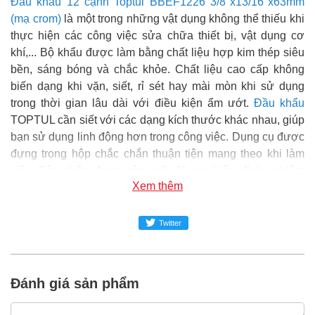
Đầu khẩu 12 cạnh Toptul BBEF1226 3/8"x13/16"x63mm
(mạ crom)
là một trong những vật dụng không thể thiếu khi
thực hiện các công việc sửa chữa thiết bị, vật dụng cơ
khí,... Bộ khẩu được làm bằng chất liệu hợp kim thép siêu
bền, sáng bóng và chắc khỏe. Chất liệu cao cấp không
biến dạng khi vặn, siết, rỉ sét hay mài mòn khi sử dụng
trong thời gian lâu dài với điều kiện ẩm ướt.
Đầu khẩu
TOPTUL cần siết với các dạng kích thước khác nhau, giúp
bạn sử dụng linh động hơn trong công việc. Dụng cụ được
đựng trong hộp chắc chắn thuận tiện mang theo khi làm
việc. Sản phẩm được sản xuất đã qua kiểm định nghiêm
Xem thêm
ngặt, đáp ứng được về tiêu chuẩn kỹ thuật, chất lượng
đảm bảo và an toàn trong sử dụng.
Twitter
Super MRO
phân phối và cung cấp sản phẩm Đầu khẩu 12
cạnh Toptul BBEF1226 3/8"x13/16"x63mm (mạ crom)
chính hãng tại Việt Nam.
Đánh giá sản phẩm
Đại siêu thị Vật tư phụ tùng SUPER-MRO.COM hơn 10
năm kinh nghiệm trong ngành dụng cụ cầm tay, vật tư phụ