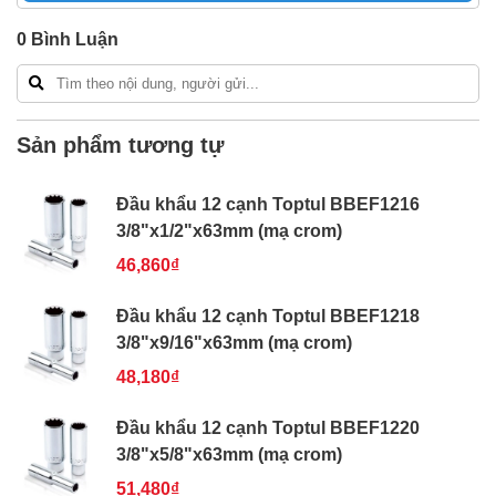
Freeship toàn quốc đơn từ 3 triệu
0
Bình Luận
Bao 1 đổi 1 trong 24 giờ
Nếu bạn cần thêm thông tin của
Đầu khẩu 12 cạnh
Toptul BBEF1226 3/8"x13/16"x63mm (mạ crom)
xin
vui lòng liên hệ hotline -
024.2224.8888
hoặc zalo -
Sản phẩm tương tự
0868.603.068
Đầu khẩu 12 cạnh Toptul BBEF1216
3/8"x1/2"x63mm (mạ crom)
46,860₫
Đầu khẩu 12 cạnh Toptul BBEF1218
3/8"x9/16"x63mm (mạ crom)
48,180₫
Đầu khẩu 12 cạnh Toptul BBEF1220
3/8"x5/8"x63mm (mạ crom)
51,480₫