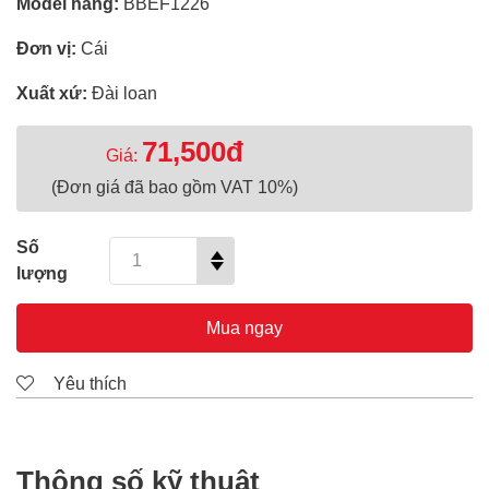
Model hãng:
BBEF1226
Đơn vị:
Cái
Xuất xứ:
Đài loan
71,500đ
Giá:
(Đơn giá đã bao gồm VAT 10%)
Số
lượng
Mua ngay
Yêu thích
Thông số kỹ thuật