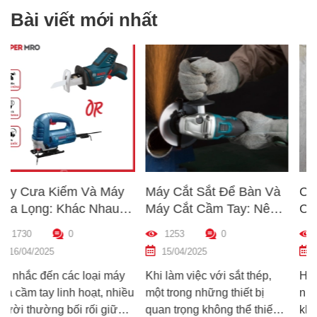
Bài viết mới nhất
 Máy
Máy Cắt Sắt Để Bàn Và
Cách Kiểm Tra Nha
hau
Máy Cắt Cầm Tay: Nên
Chất Lượng Máy Kh
ớng
Chọn Loại Nào Phù Hợp
Trước Khi Mua – H
1253
0
1210
0
ù Hợp
Nhất?
Dẫn Chi Tiết Cho N
15/04/2025
10/04/2025
Mới
i máy
Khi làm việc với sắt thép,
Hướng dẫn cách kiểm t
, nhiều
một trong những thiết bị
nhanh chất lượng máy
 giữa
quan trọng không thể thiếu
khoan trước khi mua – 