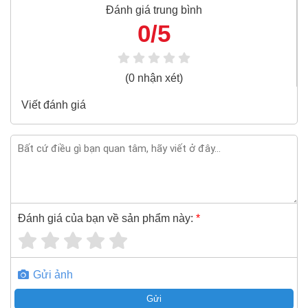
tùng, đại diện phân phối của Asaki, Stanley, Bosch, Makita,
Đánh giá trung bình
Kingtony, Toptul, Sata, TONE, Yato là những hãng sản
0/5
xuất thiết bị công nghiệp, Đầu khẩu nổi tiếng Việt Nam và
thế giới.
(0 nhận xét)
Đầu khẩu 12 cạnh Toptul BBEF1226
3/8"x13/16"x63mm (mạ crom) là sản phẩm nổi
Viết đánh giá
tiếng của hãng Toptul, bạn có thể mua Đầu khẩu
12 cạnh Toptul BBEF1226 3/8"x13/16"x63mm
(mạ crom) giá rẻ nhất tại Super-mro chỉ với
71,500đ/Cái
SUPER-MRO.COM cam kết:
Giá
Đầu khẩu 12 cạnh Toptul BBEF1226
Đánh giá của bạn về sản phẩm này:
*
3/8"x13/16"x63mm (mạ crom)
rẻ nhất trong ngành công
nghiệp MRO
Đầu khẩu 12 cạnh Toptul BBEF1226
Gửi ảnh
3/8"x13/16"x63mm (mạ crom)
100% chính hãng
Gửi