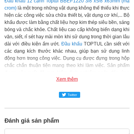
Đầu khẩu 12 cạnh Toptul BBEF1220 3/8"x5/8"x63mm (mạ
crom)
là một trong những vật dụng không thể thiếu khi thực
hiện các công việc sửa chữa thiết bị, vật dụng cơ khí,... Bộ
khẩu được làm bằng chất liệu hợp kim thép siêu bền, sáng
bóng và chắc khỏe. Chất liệu cao cấp không biến dạng khi
vặn, siết, rỉ sét hay mài mòn khi sử dụng trong thời gian lâu
dài với điều kiện ẩm ướt.
Đầu khẩu
TOPTUL cần siết với
các dạng kích thước khác nhau, giúp bạn sử dụng linh
động hơn trong công việc. Dụng cụ được đựng trong hộp
chắc chắn thuận tiện mang theo khi làm việc. Sản phẩm
được sản xuất đã qua kiểm định nghiêm ngặt, đáp ứng
Xem thêm
được về tiêu chuẩn kỹ thuật, chất lượng đảm bảo và an
toàn trong sử dụng.
Twitter
Super MRO
phân phối và cung cấp sản phẩm Đầu khẩu 12
cạnh Toptul BBEF1220 3/8"x5/8"x63mm (mạ crom) chính
hãng tại Việt Nam.
Đánh giá sản phẩm
Đại siêu thị Vật tư phụ tùng SUPER-MRO.COM hơn 10
năm kinh nghiệm trong ngành dụng cụ cầm tay, vật tư phụ