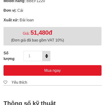
Model hãng:
BBEF1220
Đơn vị:
Cái
Xuất xứ:
Đài loan
51,480đ
Giá:
(Đơn giá đã bao gồm VAT 10%)
Số
lượng
Mua ngay
Yêu thích
Thông số kỹ thuật