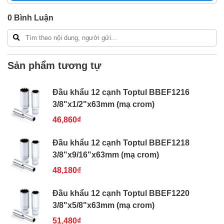
Freeship toàn quốc đơn từ 3 triệu
0
Bình Luận
Bao 1 đổi 1 trong 24 giờ
Nếu bạn cần thêm thông tin của
Đầu khẩu 12 cạnh
Toptul BBEF1220 3/8"x5/8"x63mm (mạ crom)
xin vui
lòng liên hệ hotline -
024.2224.8888
hoặc zalo -
Sản phẩm tương tự
0868.603.068
Đầu khẩu 12 cạnh Toptul BBEF1216
3/8"x1/2"x63mm (mạ crom)
46,860₫
Đầu khẩu 12 cạnh Toptul BBEF1218
3/8"x9/16"x63mm (mạ crom)
48,180₫
Đầu khẩu 12 cạnh Toptul BBEF1220
3/8"x5/8"x63mm (mạ crom)
51,480₫