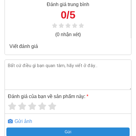
tùng, đại diện phân phối của Asaki, Stanley, Bosch, Makita,
Đánh giá trung bình
Kingtony, Toptul, Sata, TONE, Yato là những hãng sản
0/5
xuất thiết bị công nghiệp, Đầu khẩu nổi tiếng Việt Nam và
thế giới.
(0 nhận xét)
Đầu khẩu 12 cạnh Toptul BBEF1220
3/8"x5/8"x63mm (mạ crom) là sản phẩm nổi
Viết đánh giá
tiếng của hãng Toptul, bạn có thể mua Đầu khẩu
12 cạnh Toptul BBEF1220 3/8"x5/8"x63mm (mạ
crom) giá rẻ nhất tại Super-mro chỉ với
51,480đ/Cái
SUPER-MRO.COM cam kết:
Giá
Đầu khẩu 12 cạnh Toptul BBEF1220
Đánh giá của bạn về sản phẩm này:
*
3/8"x5/8"x63mm (mạ crom)
rẻ nhất trong ngành công
nghiệp MRO
Đầu khẩu 12 cạnh Toptul BBEF1220 3/8"x5/8"x63mm
Gửi ảnh
(mạ crom)
100% chính hãng
Gửi