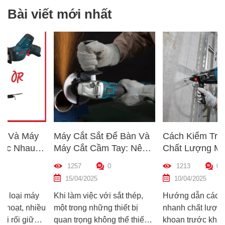
Bài viết mới nhất
Máy Cắt Sắt Để Bàn Và
Cách Kiểm Tra Nhanh
Máy Cắt Cầm Tay: Nên
Chất Lượng Máy Khoan
Chọn Loại Nào Phù Hợp
Trước Khi Mua – Hướng
1257
0
1213
0
p
Nhất?
Dẫn Chi Tiết Cho Người
15/04/2025
10/04/2025
Mới
Khi làm việc với sắt thép,
Hướng dẫn cách kiểm tra
u
một trong những thiết bị
nhanh chất lượng máy
quan trọng không thể thiếu
khoan trước khi mua – giúp