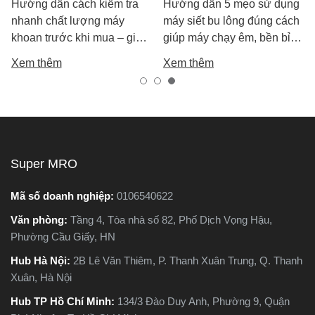
Hướng dẫn cách kiểm tra
Hướng dẫn 5 mẹo sử dụng
nhanh chất lượng máy
máy siết bu lông đúng cách
khoan trước khi mua – giúp
giúp máy chạy êm, bền bỉ
bạn chọn được máy khoan
và an toàn. Tránh lỗi sai phổ
Xem thêm
Xem thêm
tốt, bền, hoạt động ổn định,
biến khiến máy nhanh hỏng
tránh hàng giả, hàng kém
và kém hiệu suất.
chất lượng.
Super MRO
Mã số doanh nghiệp:
0106540622
Văn phòng:
Tầng 4, Tòa nhà số 82, Phố Dịch Vọng Hậu,
Phường Cầu Giấy, HN
Hub Hà Nội:
2B Lê Văn Thiêm, P. Thanh Xuân Trung, Q. Thanh
Xuân, Hà Nội
Hub TP Hồ Chí Minh:
134/3 Đào Duy Anh, Phường 9, Quận