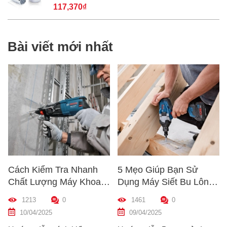
117,370₫
Bài viết mới nhất
Cách Kiểm Tra Nhanh
5 Mẹo Giúp Bạn Sử
Chất Lượng Máy Khoan
Dụng Máy Siết Bu Lông
Trước Khi Mua – Hướng
Đúng Cách – Bền Máy,
1213
0
1461
0
Dẫn Chi Tiết Cho Người
Hiệu Quả Cao
10/04/2025
09/04/2025
Mới