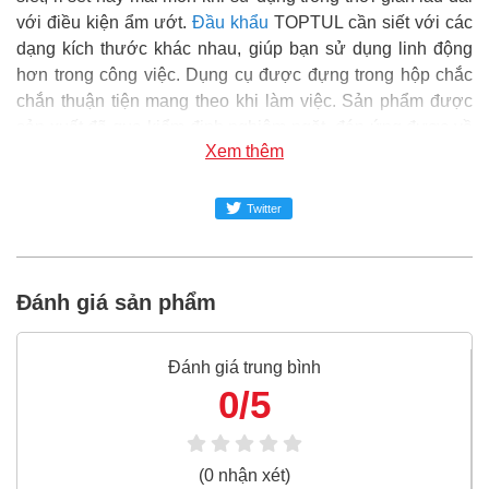
với điều kiện ẩm ướt.
Đầu khẩu
TOPTUL cần siết với các
dạng kích thước khác nhau, giúp bạn sử dụng linh động
hơn trong công việc. Dụng cụ được đựng trong hộp chắc
chắn thuận tiện mang theo khi làm việc. Sản phẩm được
sản xuất đã qua kiểm định nghiêm ngặt, đáp ứng được về
Xem thêm
tiêu chuẩn kỹ thuật, chất lượng đảm bảo và an toàn trong
sử dụng.
Twitter
Super MRO
phân phối và cung cấp sản phẩm Đầu khẩu
bông 1/2" Toptul BBEB1640 1-1/4" chính hãng tại Việt
Nam.
Đánh giá sản phẩm
Đại siêu thị Vật tư phụ tùng SUPER-MRO.COM hơn 10
năm kinh nghiệm trong ngành dụng cụ cầm tay, vật tư phụ
tùng, đại diện phân phối của Asaki, Stanley, Bosch, Makita,
Đánh giá trung bình
Kingtony, Toptul, Sata, TONE, Yato là những hãng sản
0/5
xuất thiết bị công nghiệp, Đầu khẩu nổi tiếng Việt Nam và
thế giới.
(0 nhận xét)
Đầu khẩu bông 1/2" Toptul BBEB1640 1-1/4" là