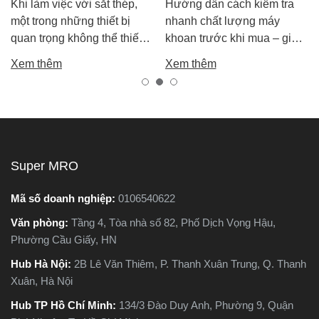
Khi làm việc với sắt thép,
Hướng dẫn cách kiểm tra
một trong những thiết bị
nhanh chất lượng máy
quan trọng không thể thiếu
khoan trước khi mua – giúp
chính là máy cắt sắt. Tuy
bạn chọn được máy khoan
Xem thêm
Xem thêm
nhiên, trên thị trường hiện
tốt, bền, hoạt động ổn định,
nay có hai dòng phổ biến là
tránh hàng giả, hàng kém
máy cắt sắt để bàn và máy
chất lượng.
cắt sắt cầm tay, khiến nhiều
người phân vân không biết
nên chọn loại nào. Trong
Super MRO
bài viết này, Super MRO sẽ
giúp bạn hiểu rõ sự khác
Mã số doanh nghiệp:
0106540622
biệt, so sánh ưu - nhược
Văn phòng:
Tầng 4, Tòa nhà số 82, Phố Dịch Vọng Hậu,
điểm và tư vấn chọn lựa
Phường Cầu Giấy, HN
loại máy phù hợp nhất với
nhu cầu sử dụng thực tế.
Hub Hà Nội:
2B Lê Văn Thiêm, P. Thanh Xuân Trung, Q. Thanh
Xuân, Hà Nội
Hub TP Hồ Chí Minh:
134/3 Đào Duy Anh, Phường 9, Quận