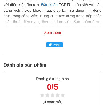
với điều kiện ẩm ướt.
Đầu khẩu
TOPTUL cần siết với các
dạng kích thước khác nhau, giúp bạn sử dụng linh động
hơn trong công việc. Dụng cụ được đựng trong hộp chắc
chắn thuận tiện mang theo khi làm việc. Sản phẩm được
sản xuất đã qua kiểm định nghiêm ngặt, đáp ứng được về
Xem thêm
tiêu chuẩn kỹ thuật, chất lượng đảm bảo và an toàn trong
sử dụng.
Twitter
Super MRO
phân phối và cung cấp sản phẩm Đầu khẩu
bông 1/2" Toptul BBEB1636 1-1/8" chính hãng tại Việt
Nam.
Đánh giá sản phẩm
Đại siêu thị Vật tư phụ tùng SUPER-MRO.COM hơn 10
năm kinh nghiệm trong ngành dụng cụ cầm tay, vật tư phụ
tùng, đại diện phân phối của Asaki, Stanley, Bosch, Makita,
Đánh giá trung bình
Kingtony, Toptul, Sata, TONE, Yato là những hãng sản
0/5
xuất thiết bị công nghiệp, Đầu khẩu nổi tiếng Việt Nam và
thế giới.
(0 nhận xét)
Đầu khẩu bông 1/2" Toptul BBEB1636 1-1/8" là