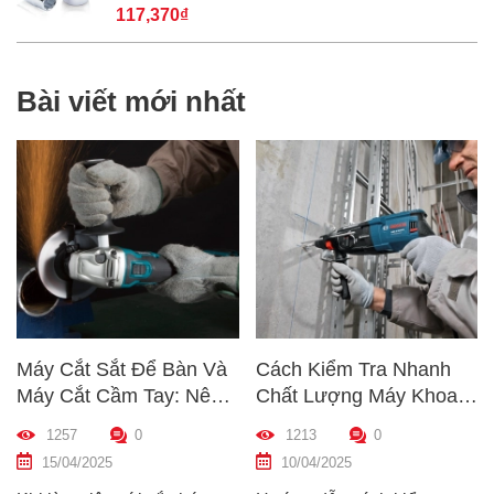
117,370₫
Bài viết mới nhất
Máy Cắt Sắt Để Bàn Và
Cách Kiểm Tra Nhanh
Máy Cắt Cầm Tay: Nên
Chất Lượng Máy Khoan
Chọn Loại Nào Phù Hợp
Trước Khi Mua – Hướng
1257
0
1213
0
Nhất?
Dẫn Chi Tiết Cho Người
15/04/2025
10/04/2025
Mới