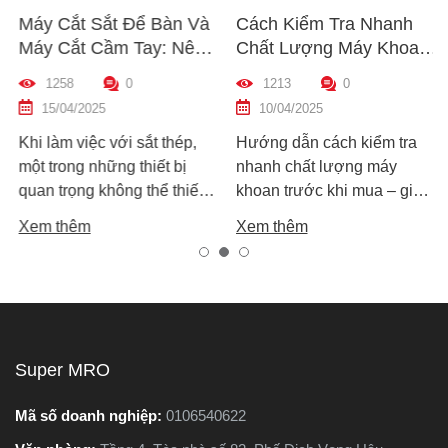
Máy Cắt Sắt Để Bàn Và
Cách Kiểm Tra Nhanh
Máy Cắt Cầm Tay: Nên
Chất Lượng Máy Khoan
Chọn Loại Nào Phù Hợp
Trước Khi Mua – Hướng
1258
0
1213
0
Nhất?
Dẫn Chi Tiết Cho Người
15/04/2025
10/04/2025
Mới
Khi làm việc với sắt thép,
Hướng dẫn cách kiểm tra
một trong những thiết bị
nhanh chất lượng máy
quan trọng không thể thiếu
khoan trước khi mua – giúp
chính là máy cắt sắt. Tuy
bạn chọn được máy khoan
Xem thêm
Xem thêm
nhiên, trên thị trường hiện
tốt, bền, hoạt động ổn định,
nay có hai dòng phổ biến là
tránh hàng giả, hàng kém
máy cắt sắt để bàn và máy
chất lượng.
cắt sắt cầm tay, khiến nhiều
người phân vân không biết
nên chọn loại nào. Trong
Super MRO
bài viết này, Super MRO sẽ
giúp bạn hiểu rõ sự khác
Mã số doanh nghiệp:
0106540622
biệt, so sánh ưu - nhược