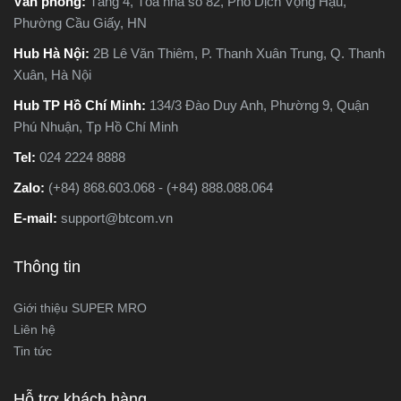
Văn phòng:
Tầng 4, Tòa nhà số 82, Phố Dịch Vọng Hậu,
điểm và tư vấn chọn lựa
Phường Cầu Giấy, HN
loại máy phù hợp nhất với
nhu cầu sử dụng thực tế.
Hub Hà Nội:
2B Lê Văn Thiêm, P. Thanh Xuân Trung, Q. Thanh
Xuân, Hà Nội
Hub TP Hồ Chí Minh:
134/3 Đào Duy Anh, Phường 9, Quận
Phú Nhuận, Tp Hồ Chí Minh
Tel:
024 2224 8888
Zalo:
(+84) 868.603.068 - (+84) 888.088.064
E-mail:
support@btcom.vn
Thông tin
Giới thiệu SUPER MRO
Liên hệ
Tin tức
Hỗ trợ khách hàng