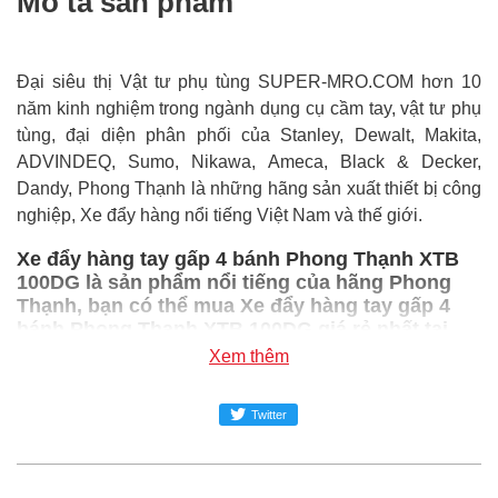
Mô tả sản phẩm
Đại siêu thị Vật tư phụ tùng SUPER-MRO.COM hơn 10
năm kinh nghiệm trong ngành dụng cụ cầm tay, vật tư phụ
tùng, đại diện phân phối của Stanley, Dewalt, Makita,
ADVINDEQ, Sumo, Nikawa, Ameca, Black & Decker,
Dandy, Phong Thạnh là những hãng sản xuất thiết bị công
nghiệp, Xe đẩy hàng nổi tiếng Việt Nam và thế giới.
Xe đẩy hàng tay gấp 4 bánh Phong Thạnh XTB
100DG là sản phẩm nổi tiếng của hãng Phong
Thạnh, bạn có thể mua Xe đẩy hàng tay gấp 4
bánh Phong Thạnh XTB 100DG giá rẻ nhất tại
Super-mro chỉ với Liên hệ/Chiếc
Xem thêm
SUPER-MRO.COM cam kết:
Twitter
Giá
Xe đẩy hàng tay gấp 4 bánh Phong Thạnh XTB
100DG
rẻ nhất trong ngành công nghiệp MRO