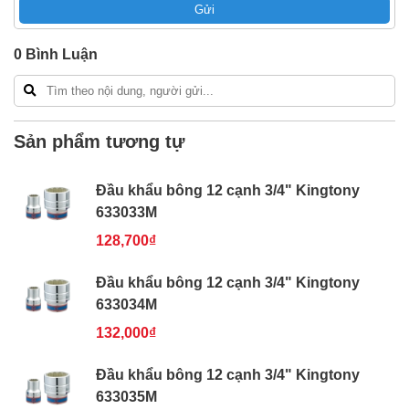
Gửi
Bao 1 đổi 1 trong 24 giờ
Nếu bạn cần thêm thông tin của
Đầu khẩu bông 12
0
Bình Luận
cạnh 3/4" Kingtony 633046M
xin vui lòng liên hệ
hotline -
024.2224.8888
hoặc zalo -
0868.603.068
Sản phẩm tương tự
Đầu khẩu bông 12 cạnh 3/4" Kingtony
633033M
128,700₫
Đầu khẩu bông 12 cạnh 3/4" Kingtony
633034M
132,000₫
Đầu khẩu bông 12 cạnh 3/4" Kingtony
633035M