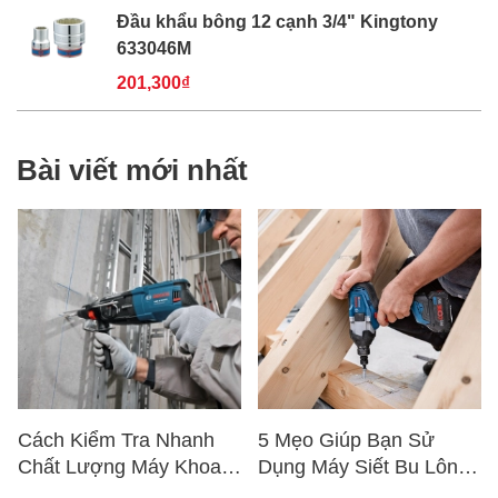
Đầu khẩu bông 12 cạnh 3/4" Kingtony
633046M
201,300₫
Bài viết mới nhất
Cách Kiểm Tra Nhanh
5 Mẹo Giúp Bạn Sử
Chất Lượng Máy Khoan
Dụng Máy Siết Bu Lông
Trước Khi Mua – Hướng
Đúng Cách – Bền Máy,