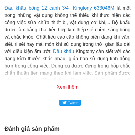
Đầu khẩu bông 12 cạnh 3/4" Kingtony 633046M
là một
trong những vật dụng không thể thiếu khi thực hiện các
công việc sửa chữa thiết bị, vật dụng cơ khí,... Bộ khẩu
được làm bằng chất liệu hợp kim thép siêu bền, sáng bóng
và chắc khỏe. Chất liệu cao cấp không biến dạng khi vặn,
siết, rỉ sét hay mài mòn khi sử dụng trong thời gian lâu dài
với điều kiện ẩm ướt.
Đầu khẩu
Kingtony cần siết với các
dạng kích thước khác nhau, giúp bạn sử dụng linh động
hơn trong công việc. Dụng cụ được đựng trong hộp chắc
chắn thuận tiện mang theo khi làm việc. Sản phẩm được
sản xuất đã qua kiểm định nghiêm ngặt, đáp ứng được về
Xem thêm
tiêu chuẩn kỹ thuật, chất lượng đảm bảo và an toàn trong
sử dụng.
Twitter
Super MRO
phân phối và cung cấp sản phẩm Đầu khẩu
bông 12 cạnh 3/4" Kingtony 633046M chính hãng tại Việt
Nam.
Đánh giá sản phẩm
Đại siêu thị Vật tư phụ tùng SUPER-MRO.COM hơn 10