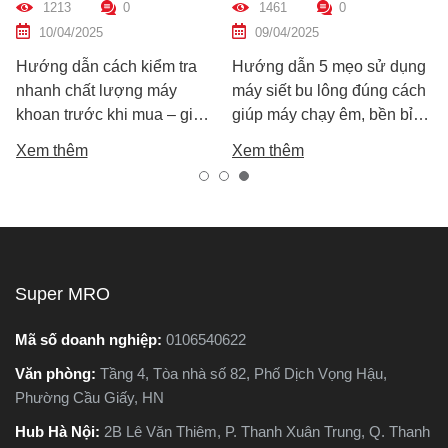
1213
0
1461
0
Dẫn Chi Tiết Cho Người
Hiệu Quả Cao
10/04/2025
09/04/2025
Mới
Hướng dẫn cách kiểm tra
Hướng dẫn 5 mẹo sử dụng
nhanh chất lượng máy
máy siết bu lông đúng cách
khoan trước khi mua – giúp
giúp máy chạy êm, bền bỉ
bạn chọn được máy khoan
và an toàn. Tránh lỗi sai phổ
Xem thêm
Xem thêm
tốt, bền, hoạt động ổn định,
biến khiến máy nhanh hỏng
tránh hàng giả, hàng kém
và kém hiệu suất.
chất lượng.
Super MRO
Mã số doanh nghiệp:
0106540622
Văn phòng:
Tầng 4, Tòa nhà số 82, Phố Dịch Vọng Hậu,
Phường Cầu Giấy, HN
Hub Hà Nội:
2B Lê Văn Thiêm, P. Thanh Xuân Trung, Q. Thanh