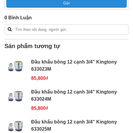
Gửi
Bao 1 đổi 1 trong 24 giờ
Nếu bạn cần thêm thông tin của
Đầu khẩu bông 12
0
Bình Luận
cạnh 3/4" Kingtony 633030M
xin vui lòng liên hệ
hotline -
024.2224.8888
hoặc zalo -
0868.603.068
Sản phẩm tương tự
Đầu khẩu bông 12 cạnh 3/4" Kingtony
633023M
85,800₫
Đầu khẩu bông 12 cạnh 3/4" Kingtony
633024M
85,800₫
Đầu khẩu bông 12 cạnh 3/4" Kingtony
633025M