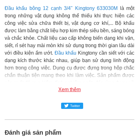
Đầu khẩu bông 12 cạnh 3/4" Kingtony 633030M
là một
trong những vật dụng không thể thiếu khi thực hiện các
công việc sửa chữa thiết bị, vật dụng cơ khí,... Bộ khẩu
được làm bằng chất liệu hợp kim thép siêu bền, sáng bóng
và chắc khỏe. Chất liệu cao cấp không biến dạng khi vặn,
siết, rỉ sét hay mài mòn khi sử dụng trong thời gian lâu dài
với điều kiện ẩm ướt.
Đầu khẩu
Kingtony cần siết với các
dạng kích thước khác nhau, giúp bạn sử dụng linh động
hơn trong công việc. Dụng cụ được đựng trong hộp chắc
chắn thuận tiện mang theo khi làm việc. Sản phẩm được
sản xuất đã qua kiểm định nghiêm ngặt, đáp ứng được về
Xem thêm
tiêu chuẩn kỹ thuật, chất lượng đảm bảo và an toàn trong
sử dụng.
Twitter
Super MRO
phân phối và cung cấp sản phẩm Đầu khẩu
bông 12 cạnh 3/4" Kingtony 633030M chính hãng tại Việt
Nam.
Đánh giá sản phẩm
Đại siêu thị Vật tư phụ tùng SUPER-MRO.COM hơn 10