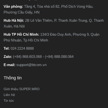
biệt, so sánh ưu - nhược
Văn phòng:
Tầng 4, Tòa nhà số 82, Phố Dịch Vọng Hậu,
o
điểm và tư vấn chọn lựa
Phường Cầu Giấy, HN
loại máy phù hợp nhất với
nhu cầu sử dụng thực tế.
Hub Hà Nội:
2B Lê Văn Thiêm, P. Thanh Xuân Trung, Q. Thanh
Xuân, Hà Nội
Hub TP Hồ Chí Minh:
134/3 Đào Duy Anh, Phường 9, Quận
Phú Nhuận, Tp Hồ Chí Minh
Tel:
024 2224 8888
Zalo:
(+84) 868.603.068 - (+84) 888.088.064
E-mail:
support@btcom.vn
Thông tin
Giới thiệu SUPER MRO
Liên hệ
Tin tức