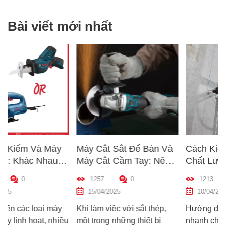
Bài viết mới nhất
y
Máy Cắt Sắt Để Bàn Và
Cách Kiểm Tra Nhanh
u
Máy Cắt Cầm Tay: Nên
Chất Lượng Máy Khoan
g
Chọn Loại Nào Phù Hợp
Trước Khi Mua – Hướn
1257
0
1213
0
ợp
Nhất?
Dẫn Chi Tiết Cho Người
15/04/2025
10/04/2025
Mới
áy
Khi làm việc với sắt thép,
Hướng dẫn cách kiểm tra
iều
một trong những thiết bị
nhanh chất lượng máy