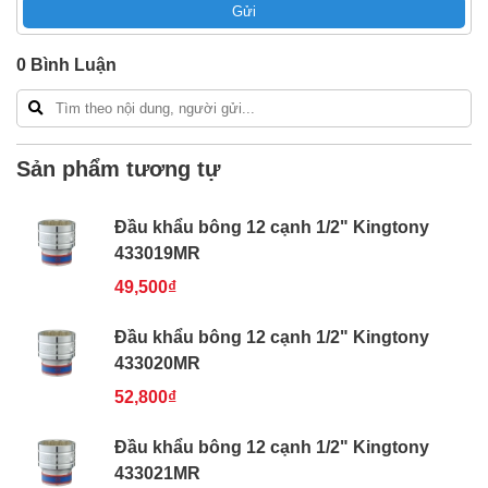
Gửi
Bao 1 đổi 1 trong 24 giờ
Nếu bạn cần thêm thông tin của
Đầu khẩu bông 12
0
Bình Luận
cạnh 1/2" Kingtony 433025MR
xin vui lòng liên hệ
hotline -
024.2224.8888
hoặc zalo -
0868.603.068
Sản phẩm tương tự
Đầu khẩu bông 12 cạnh 1/2" Kingtony
433019MR
49,500₫
Đầu khẩu bông 12 cạnh 1/2" Kingtony
433020MR
52,800₫
Đầu khẩu bông 12 cạnh 1/2" Kingtony
433021MR