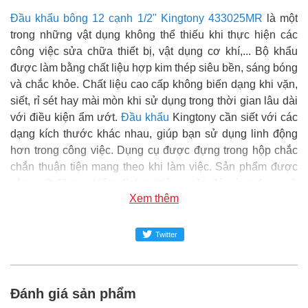
Đầu khẩu bông 12 cạnh 1/2" Kingtony 433025MR
là một
trong những vật dụng không thể thiếu khi thực hiện các
công việc sửa chữa thiết bị, vật dụng cơ khí,... Bộ khẩu
được làm bằng chất liệu hợp kim thép siêu bền, sáng bóng
và chắc khỏe. Chất liệu cao cấp không biến dạng khi vặn,
siết, rỉ sét hay mài mòn khi sử dụng trong thời gian lâu dài
với điều kiện ẩm ướt.
Đầu khẩu
Kingtony cần siết với các
dạng kích thước khác nhau, giúp bạn sử dụng linh động
hơn trong công việc. Dụng cụ được đựng trong hộp chắc
chắn thuận tiện mang theo khi làm việc. Sản phẩm được
sản xuất đã qua kiểm định nghiêm ngặt, đáp ứng được về
Xem thêm
tiêu chuẩn kỹ thuật, chất lượng đảm bảo và an toàn trong
sử dụng.
Twitter
Super MRO
phân phối và cung cấp sản phẩm Đầu khẩu
bông 12 cạnh 1/2" Kingtony 433025MR chính hãng tại Việt
Nam.
Đánh giá sản phẩm
Đại siêu thị Vật tư phụ tùng SUPER-MRO.COM hơn 10