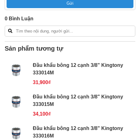
Gửi
Bao 1 đổi 1 trong 24 giờ
Nếu bạn cần thêm thông tin của
Đầu khẩu bông 12
0
Bình Luận
cạnh 3/8" Kingtony 333019M
xin vui lòng liên hệ
hotline -
024.2224.8888
hoặc zalo -
0868.603.068
Sản phẩm tương tự
Đầu khẩu bông 12 cạnh 3/8" Kingtony
333014M
31,900₫
Đầu khẩu bông 12 cạnh 3/8" Kingtony
333015M
34,100₫
Đầu khẩu bông 12 cạnh 3/8" Kingtony
333016M