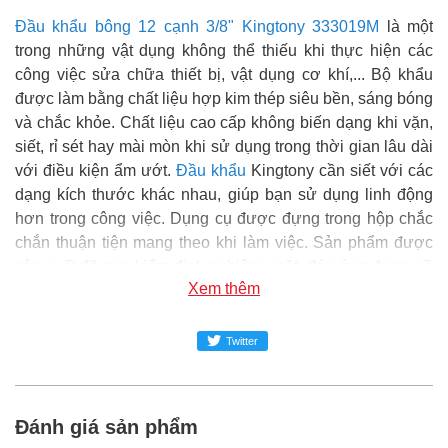
Đầu khẩu bông 12 cạnh 3/8" Kingtony 333019M
là một
trong những vật dụng không thể thiếu khi thực hiện các
công việc sửa chữa thiết bị, vật dụng cơ khí,... Bộ khẩu
được làm bằng chất liệu hợp kim thép siêu bền, sáng bóng
và chắc khỏe. Chất liệu cao cấp không biến dạng khi vặn,
siết, rỉ sét hay mài mòn khi sử dụng trong thời gian lâu dài
với điều kiện ẩm ướt.
Đầu khẩu
Kingtony cần siết với các
dạng kích thước khác nhau, giúp bạn sử dụng linh động
hơn trong công việc. Dụng cụ được đựng trong hộp chắc
chắn thuận tiện mang theo khi làm việc. Sản phẩm được
sản xuất đã qua kiểm định nghiêm ngặt, đáp ứng được về
Xem thêm
tiêu chuẩn kỹ thuật, chất lượng đảm bảo và an toàn trong
sử dụng.
Twitter
Super MRO
phân phối và cung cấp sản phẩm Đầu khẩu
bông 12 cạnh 3/8" Kingtony 333019M chính hãng tại Việt
Nam.
Đánh giá sản phẩm
Đại siêu thị Vật tư phụ tùng SUPER-MRO.COM hơn 10