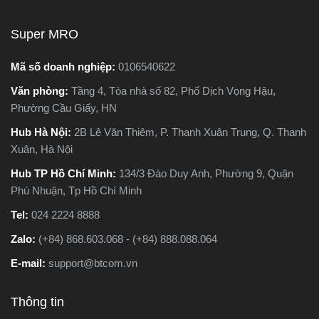
người phân vân không biết
nên chọn loại nào. Trong
Super MRO
g
bài viết này, Super MRO sẽ
giúp bạn hiểu rõ sự khác
Mã số doanh nghiệp:
0106540622
biệt, so sánh ưu - nhược
Văn phòng:
Tầng 4, Tòa nhà số 82, Phố Dịch Vọng Hậu,
o
điểm và tư vấn chọn lựa
Phường Cầu Giấy, HN
loại máy phù hợp nhất với
nhu cầu sử dụng thực tế.
Hub Hà Nội:
2B Lê Văn Thiêm, P. Thanh Xuân Trung, Q. Thanh
Xuân, Hà Nội
Hub TP Hồ Chí Minh:
134/3 Đào Duy Anh, Phường 9, Quận
Phú Nhuận, Tp Hồ Chí Minh
Tel:
024 2224 8888
Zalo:
(+84) 868.603.068 - (+84) 888.088.064
E-mail:
support@btcom.vn
Thông tin