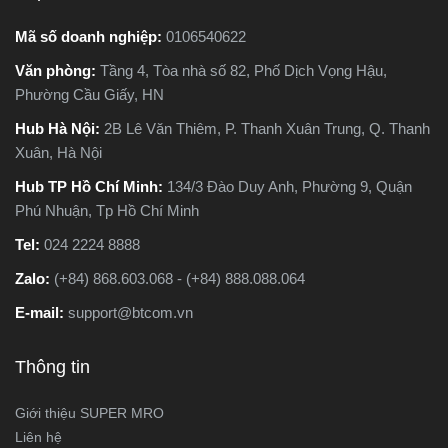
bài viết này, Super MRO sẽ
giúp bạn hiểu rõ sự khác
Mã số doanh nghiệp:
0106540622
biệt, so sánh ưu - nhược
Văn phòng:
Tầng 4, Tòa nhà số 82, Phố Dịch Vọng Hậu,
điểm và tư vấn chọn lựa
Phường Cầu Giấy, HN
loại máy phù hợp nhất với
nhu cầu sử dụng thực tế.
Hub Hà Nội:
2B Lê Văn Thiêm, P. Thanh Xuân Trung, Q. Thanh
Xuân, Hà Nội
Hub TP Hồ Chí Minh:
134/3 Đào Duy Anh, Phường 9, Quận
Phú Nhuận, Tp Hồ Chí Minh
Tel:
024 2224 8888
Zalo:
(+84) 868.603.068 - (+84) 888.088.064
E-mail:
support@btcom.vn
Thông tin
Giới thiệu SUPER MRO
Liên hệ