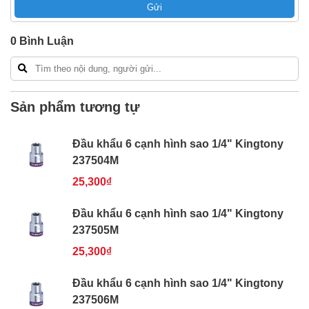
Gửi
Bao 1 đổi 1 trong 24 giờ
Nếu bạn cần thêm thông tin của
Đầu khẩu 6 cạnh hình
0
Bình Luận
sao 1/4" Kingtony 237504M
xin vui lòng liên hệ hotline
-
024.2224.8888
hoặc zalo -
0868.603.068
Sản phẩm tương tự
Đầu khẩu 6 cạnh hình sao 1/4" Kingtony
237504M
25,300₫
Đầu khẩu 6 cạnh hình sao 1/4" Kingtony
237505M
25,300₫
Đầu khẩu 6 cạnh hình sao 1/4" Kingtony
237506M