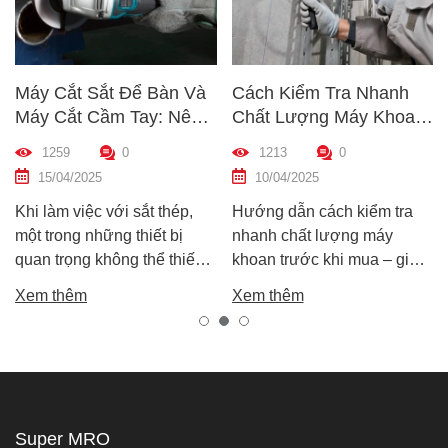
Máy Cắt Sắt Để Bàn Và
Cách Kiểm Tra Nhanh
Máy Cắt Cầm Tay: Nên
Chất Lượng Máy Khoan
Chọn Loại Nào Phù Hợp
Trước Khi Mua – Hướng
1259
0
1213
0
Nhất?
Dẫn Chi Tiết Cho Người
15/04/2025
10/04/2025
Mới
Khi làm việc với sắt thép,
Hướng dẫn cách kiểm tra
một trong những thiết bị
nhanh chất lượng máy
quan trọng không thể thiếu
khoan trước khi mua – giúp
chính là máy cắt sắt. Tuy
bạn chọn được máy khoan
Xem thêm
Xem thêm
nhiên, trên thị trường hiện
tốt, bền, hoạt động ổn định,
nay có hai dòng phổ biến là
tránh hàng giả, hàng kém
máy cắt sắt để bàn và máy
chất lượng.
cắt sắt cầm tay, khiến nhiều
người phân vân không biết
nên chọn loại nào. Trong
Super MRO