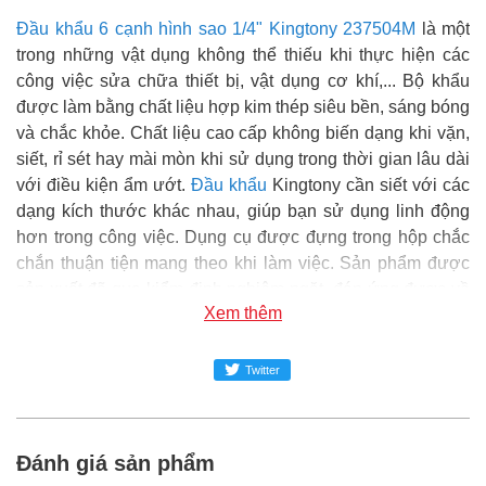
Đầu khẩu 6 cạnh hình sao 1/4" Kingtony 237504M
là một
trong những vật dụng không thể thiếu khi thực hiện các
công việc sửa chữa thiết bị, vật dụng cơ khí,... Bộ khẩu
được làm bằng chất liệu hợp kim thép siêu bền, sáng bóng
và chắc khỏe. Chất liệu cao cấp không biến dạng khi vặn,
siết, rỉ sét hay mài mòn khi sử dụng trong thời gian lâu dài
với điều kiện ẩm ướt.
Đầu khẩu
Kingtony cần siết với các
dạng kích thước khác nhau, giúp bạn sử dụng linh động
hơn trong công việc. Dụng cụ được đựng trong hộp chắc
chắn thuận tiện mang theo khi làm việc. Sản phẩm được
sản xuất đã qua kiểm định nghiêm ngặt, đáp ứng được về
Xem thêm
tiêu chuẩn kỹ thuật, chất lượng đảm bảo và an toàn trong
sử dụng.
Twitter
Super MRO
phân phối và cung cấp sản phẩm Đầu khẩu 6
cạnh hình sao 1/4" Kingtony 237504M chính hãng tại Việt
Nam.
Đánh giá sản phẩm
Đại siêu thị Vật tư phụ tùng SUPER-MRO.COM hơn 10