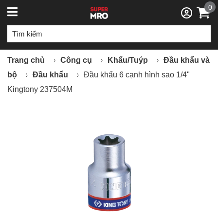
0
Trang chủ
Công cụ
Khẩu/Tuýp
Đầu khẩu và
bộ
Đầu khẩu
Đầu khẩu 6 cạnh hình sao 1/4"
Kingtony 237504M