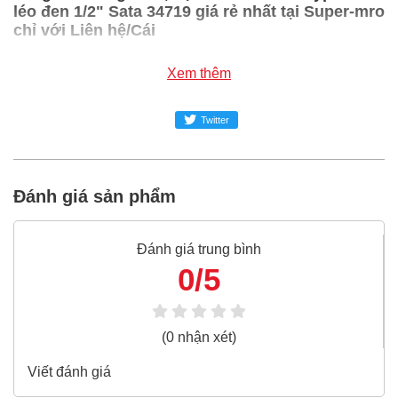
léo đen 1/2" Sata 34719 giá rẻ nhất tại Super-mro
chỉ với Liên hệ/Cái
SUPER-MRO.COM cam kết:
Xem thêm
Giá
Tuýp lắc léo đen 1/2" Sata 34719
rẻ nhất trong
Twitter
ngành công nghiệp MRO
Tuýp lắc léo đen 1/2" Sata 34719
100% chính hãng
Freeship toàn quốc đơn từ 3 triệu
Đánh giá sản phẩm
Bao 1 đổi 1 trong 24 giờ
Nếu bạn cần thêm thông tin của
Tuýp lắc léo đen 1/2"
Đánh giá trung bình
Sata 34719
xin vui lòng liên hệ hotline -
0/5
024.2224.8888
hoặc zalo -
0868.603.068
(0 nhận xét)
Viết đánh giá