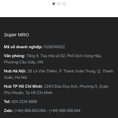
cưa lọng. Cả hai
nhiên, trên thị trường hiện
tốt, bền, 
phổ biến trong các
nay có hai dòng phổ biến là
tránh hàn
c cắt gỗ, sắt, nhựa
máy cắt sắt để bàn và máy
chất lượn
liệu xây dựng nhẹ.
cắt sắt cầm tay, khiến nhiều
ên, chúng lại khác
người phân vân không biết
àn toàn về cấu tạo,
nên chọn loại nào. Trong
Super MRO
lý hoạt động và ứng
bài viết này, Super MRO sẽ
ực tế. Vậy máy cưa
giúp bạn hiểu rõ sự khác
Mã số doanh nghiệp:
0106540622
 máy cưa lọng khác
biệt, so sánh ưu - nhược
Văn phòng:
Tầng 4, Tòa nhà số 82, Phố Dịch Vọng Hậu,
ư thế nào? Loại nào
điểm và tư vấn chọn lựa
Phường Cầu Giấy, HN
hợp với công việc
loại máy phù hợp nhất với
n hơn? Hãy cùng
nhu cầu sử dụng thực tế.
Hub Hà Nội:
2B Lê Văn Thiêm, P. Thanh Xuân Trung, Q. Thanh
RO tìm hiểu chi tiết
Xuân, Hà Nội
i viết dưới đây
Hub TP Hồ Chí Minh:
134/3 Đào Duy Anh, Phường 9, Quận
Phú Nhuận, Tp Hồ Chí Minh
Tel:
024 2224 8888
Zalo:
(+84) 868.603.068 - (+84) 888.088.064