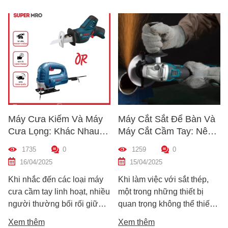
ưa Kiếm Và Máy
Máy Cắt Sắt Để Bàn Và
Cách Ki
ng: Khác Nhau
Máy Cắt Cầm Tay: Nên
Chất Lư
hế Nào? Hướng
Chọn Loại Nào Phù Hợp
Trước K
0
1259
0
1213
họn Máy Phù Hợp
Nhất?
Dẫn Chi 
/2025
15/04/2025
10/04/2
Mới
c đến các loại máy
Khi làm việc với sắt thép,
Hướng dẫn
 tay linh hoạt, nhiều
một trong những thiết bị
nhanh ch
hường bối rối giữa
quan trọng không thể thiếu
khoan trư
 chọn: máy cưa kiếm
chính là máy cắt sắt. Tuy
bạn chọn
êm
Xem thêm
Xem thê