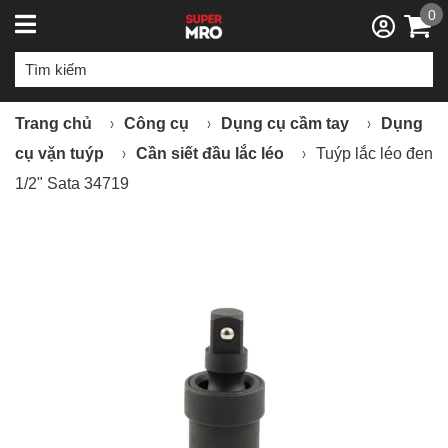
0
Trang chủ
Công cụ
Dụng cụ cầm tay
Dụng
cụ vặn tuýp
Cần siết đầu lắc léo
Tuýp lắc léo đen
1/2" Sata 34719