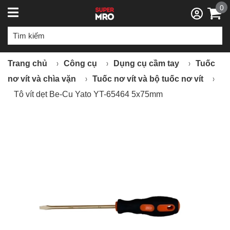
0
Trang chủ
Công cụ
Dụng cụ cầm tay
Tuốc
nơ vít và chìa vặn
Tuốc nơ vít và bộ tuốc nơ vít
Tô vít dẹt Be-Cu Yato YT-65464 5x75mm