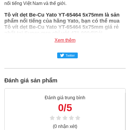
nổi tiếng Việt Nam và thế giới.
Tô vít dẹt Be-Cu Yato YT-65464 5x75mm là sản
phẩm nổi tiếng của hãng Yato, bạn có thể mua
Tô vít dẹt Be-Cu Yato YT-65464 5x75mm giá rẻ
nhất tại Super-mro chỉ với 471,900đ/Cái
Xem thêm
SUPER-MRO.COM cam kết:
Giá
Tô vít dẹt Be-Cu Yato YT-65464 5x75mm
Twitter
rẻ nhất
trong ngành công nghiệp MRO
Tô vít dẹt Be-Cu Yato YT-65464 5x75mm
100% chính
Đánh giá sản phẩm
hãng
Freeship toàn quốc đơn từ 3 triệu
Đánh giá trung bình
Bao 1 đổi 1 trong 24 giờ
0/5
Nếu bạn cần thêm thông tin của
Tô vít dẹt Be-Cu Yato
YT-65464 5x75mm
xin vui lòng liên hệ hotline -
024.2224.8888
hoặc zalo -
0868.603.068
(0 nhận xét)