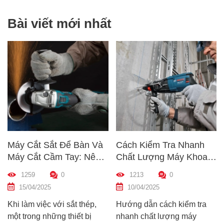
Bài viết mới nhất
Máy Cắt Sắt Để Bàn Và
Cách Kiểm Tra Nhanh
Máy Cắt Cầm Tay: Nên
Chất Lượng Máy Khoan
Chọn Loại Nào Phù Hợp
Trước Khi Mua – Hướng
1259
0
1213
0
Nhất?
Dẫn Chi Tiết Cho Người
15/04/2025
10/04/2025
Mới
Khi làm việc với sắt thép,
Hướng dẫn cách kiểm tra
một trong những thiết bị
nhanh chất lượng máy