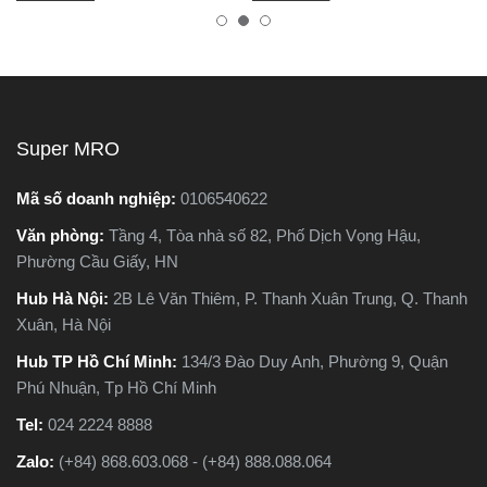
nhiên, trên thị trường hiện
tốt, bền, hoạt động ổn định,
nay có hai dòng phổ biến là
tránh hàng giả, hàng kém
máy cắt sắt để bàn và máy
chất lượng.
cắt sắt cầm tay, khiến nhiều
người phân vân không biết
nên chọn loại nào. Trong
Super MRO
bài viết này, Super MRO sẽ
giúp bạn hiểu rõ sự khác
Mã số doanh nghiệp:
0106540622
biệt, so sánh ưu - nhược
Văn phòng:
Tầng 4, Tòa nhà số 82, Phố Dịch Vọng Hậu,
điểm và tư vấn chọn lựa
Phường Cầu Giấy, HN
loại máy phù hợp nhất với
nhu cầu sử dụng thực tế.
Hub Hà Nội:
2B Lê Văn Thiêm, P. Thanh Xuân Trung, Q. Thanh
Xuân, Hà Nội
Hub TP Hồ Chí Minh:
134/3 Đào Duy Anh, Phường 9, Quận
Phú Nhuận, Tp Hồ Chí Minh
Tel:
024 2224 8888
Zalo:
(+84) 868.603.068 - (+84) 888.088.064