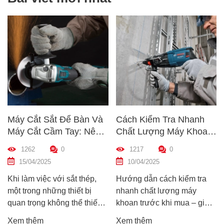
Máy Cắt Sắt Để Bàn Và
Cách Kiểm Tra Nhanh
Máy Cắt Cầm Tay: Nên
Chất Lượng Máy Khoan
Chọn Loại Nào Phù Hợp
Trước Khi Mua – Hướng
1262
0
1217
0
Nhất?
Dẫn Chi Tiết Cho Người
15/04/2025
10/04/2025
Mới
Khi làm việc với sắt thép,
Hướng dẫn cách kiểm tra
một trong những thiết bị
nhanh chất lượng máy
quan trọng không thể thiếu
khoan trước khi mua – giúp
chính là máy cắt sắt. Tuy
bạn chọn được máy khoan
Xem thêm
Xem thêm