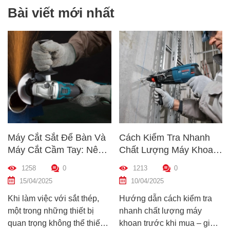
Bài viết mới nhất
Máy Cắt Sắt Để Bàn Và
Cách Kiểm Tra Nhanh
Máy Cắt Cầm Tay: Nên
Chất Lượng Máy Khoan
Chọn Loại Nào Phù Hợp
Trước Khi Mua – Hướng
1258
0
1213
0
Nhất?
Dẫn Chi Tiết Cho Người
15/04/2025
10/04/2025
Mới
Khi làm việc với sắt thép,
Hướng dẫn cách kiểm tra
một trong những thiết bị
nhanh chất lượng máy
quan trọng không thể thiếu
khoan trước khi mua – giúp