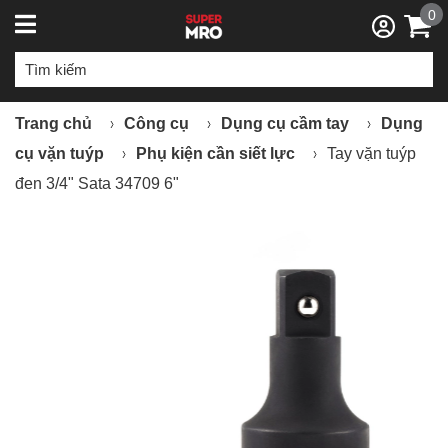
0
Trang chủ
Công cụ
Dụng cụ cầm tay
Dụng
cụ vặn tuýp
Phụ kiện cần siết lực
Tay vặn tuýp
đen 3/4" Sata 34709 6"