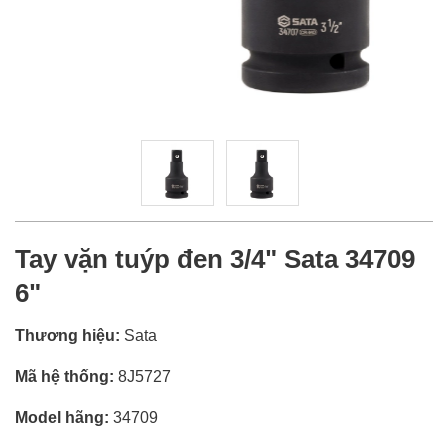
Tay vặn tuýp đen 3/4" Sata 34709
6"
Thương hiệu:
Sata
Mã hệ thống:
8J5727
Model hãng:
34709