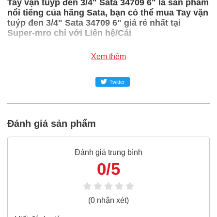
Tay vặn tuýp đen 3/4" Sata 34709 6" là sản phẩm
nổi tiếng của hãng Sata, bạn có thể mua Tay vặn
tuýp đen 3/4" Sata 34709 6" giá rẻ nhất tại
Super-mro chỉ với Liên hệ/Cái
SUPER-MRO.COM cam kết:
Xem thêm
Giá
Tay vặn tuýp đen 3/4" Sata 34709 6"
rẻ nhất trong
Twitter
ngành công nghiệp MRO
Tay vặn tuýp đen 3/4" Sata 34709 6"
100% chính hãng
Freeship toàn quốc đơn từ 3 triệu
Đánh giá sản phẩm
Bao 1 đổi 1 trong 24 giờ
Nếu bạn cần thêm thông tin của
Tay vặn tuýp đen 3/4"
Đánh giá trung bình
Sata 34709 6"
xin vui lòng liên hệ hotline -
0/5
024.2224.8888
hoặc zalo -
0868.603.068
(0 nhận xét)