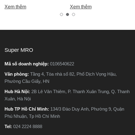
chính là máy cắt sắt. Tuy
bạn chọn được máy khoan
Xem thêm
Xem thêm
nhiên, trên thị trường hiện
tốt, bền, hoạt động ổn định,
nay có hai dòng phổ biến là
tránh hàng giả, hàng kém
máy cắt sắt để bàn và máy
chất lượng.
cắt sắt cầm tay, khiến nhiều
người phân vân không biết
nên chọn loại nào. Trong
Super MRO
bài viết này, Super MRO sẽ
giúp bạn hiểu rõ sự khác
Mã số doanh nghiệp:
0106540622
biệt, so sánh ưu - nhược
Văn phòng:
Tầng 4, Tòa nhà số 82, Phố Dịch Vọng Hậu,
điểm và tư vấn chọn lựa
Phường Cầu Giấy, HN
loại máy phù hợp nhất với
nhu cầu sử dụng thực tế.
Hub Hà Nội:
2B Lê Văn Thiêm, P. Thanh Xuân Trung, Q. Thanh
Xuân, Hà Nội
Hub TP Hồ Chí Minh:
134/3 Đào Duy Anh, Phường 9, Quận
Phú Nhuận, Tp Hồ Chí Minh
Tel:
024 2224 8888