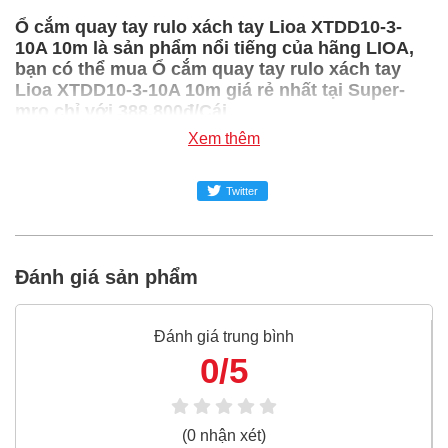
Ổ cắm quay tay rulo xách tay Lioa XTDD10-3-
10A 10m là sản phẩm nổi tiếng của hãng LIOA,
bạn có thể mua Ổ cắm quay tay rulo xách tay
Lioa XTDD10-3-10A 10m giá rẻ nhất tại Super-
mro chỉ với 388,800đ/Cái
Xem thêm
SUPER-MRO.COM cam kết:
Giá
Ổ cắm quay tay rulo xách tay Lioa XTDD10-3-10A
Twitter
10m
rẻ nhất trong ngành công nghiệp MRO
Ổ cắm quay tay rulo xách tay Lioa XTDD10-3-10A
Đánh giá sản phẩm
10m
100% chính hãng
Freeship toàn quốc đơn từ 3 triệu
Đánh giá trung bình
Bao 1 đổi 1 trong 24 giờ
0/5
Nếu bạn cần thêm thông tin của
Ổ cắm quay tay rulo
xách tay Lioa XTDD10-3-10A 10m
xin vui lòng liên hệ
hotline -
024.2224.8888
hoặc zalo -
0868.603.068
(0 nhận xét)