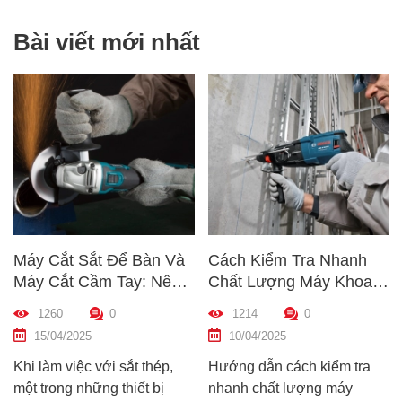
Bài viết mới nhất
Máy Cắt Sắt Để Bàn Và
Cách Kiểm Tra Nhanh
Máy Cắt Cầm Tay: Nên
Chất Lượng Máy Khoan
Chọn Loại Nào Phù Hợp
Trước Khi Mua – Hướng
1260
0
1214
0
Nhất?
Dẫn Chi Tiết Cho Người
15/04/2025
10/04/2025
Mới
Khi làm việc với sắt thép,
Hướng dẫn cách kiểm tra
một trong những thiết bị
nhanh chất lượng máy