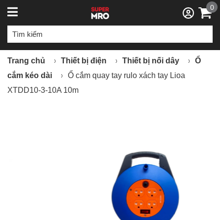
0
Trang chủ
Thiết bị điện
Thiết bị nối dây
Ổ
cắm kéo dài
Ổ cắm quay tay rulo xách tay Lioa
XTDD10-3-10A 10m