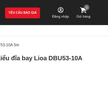
0
YÊU CẦU BÁO GIÁ
Giỏ hàng
Đăng nhập
BU53-10A 5m
kiểu đĩa bay Lioa DBU53-10A