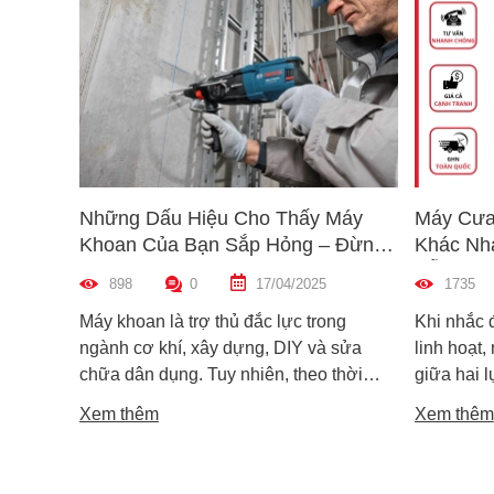
Những Dấu Hiệu Cho Thấy Máy
Máy Cưa
Khoan Của Bạn Sắp Hỏng – Đừng
Khác Nh
Bỏ Qua!
Dẫn Chọ
898
0
17/04/2025
1735
Máy khoan là trợ thủ đắc lực trong
Khi nhắc 
ngành cơ khí, xây dựng, DIY và sửa
linh hoạt,
chữa dân dụng. Tuy nhiên, theo thời
giữa hai 
gian sử dụng, máy khoan cũng có thể
máy cưa l
Xem thêm
Xem thêm
xuống cấp và hư hỏng nếu không được
trong các 
phát hiện kịp thời. Không ít người dùng
vật liệu 
chỉ nhận ra máy có vấn đề khi thiết bị đã
lại khác n