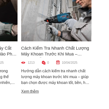
áy Cắt
Cách Kiểm Tra Nhanh Chất Lượng
5 Mẹo 
Nào Phù
Máy Khoan Trước Khi Mua –
Bu Lôn
Hướng Dẫn Chi Tiết Cho Người
Hiệu Q
025
1213
0
10/04/2025
1461
Mới
trong
Hướng dẫn cách kiểm tra nhanh chất
Hướng d
g thể
lượng máy khoan trước khi mua – giúp
lông đú
 nhiên,
bạn chọn được máy khoan tốt, bền, hoạt
bỉ và an
i dòng phổ
động ổn định, tránh hàng giả, hàng kém
khiến m
Xem thêm
Xem th
máy cắt
chất lượng.
suất.
i phân vân
Trong bài