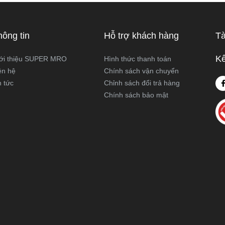
 hoạt động và ứng dụng thực
viết này, Super MRO sẽ giúp b
áy cưa kiếm và máy cưa lọng
sự khác biệt, so sánh ưu - nh
 như thế nào? Loại nào sẽ
và tư vấn chọn lựa loại máy p
hông tin
Hỗ trợ khách hàng
Tà
ới công việc của bạn hơn?
nhất với nhu cầu sử dụng thực
Super MRO tìm hiểu chi tiết
Kế
ới thiệu SUPER MRO
Hình thức thanh toán
viết dưới đây
ên hệ
Chính sách vận chuyển
n tức
Chỉnh sách đổi trả hàng
Chính sách bảo mật