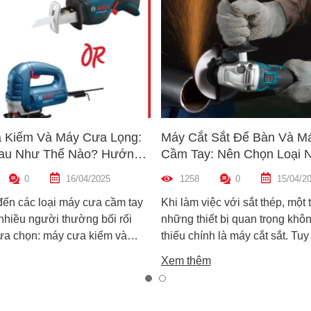
 Kiếm Và Máy Cưa Lọng:
Máy Cắt Sắt Để Bàn Và M
au Như Thế Nào? Hướng
Cầm Tay: Nên Chọn Loại 
n Máy Phù Hợp
Hợp Nhất?
0
16/04/2025
1258
0
15/04/2
đến các loại máy cưa cầm tay
Khi làm việc với sắt thép, một 
 nhiều người thường bối rối
những thiết bị quan trọng khôn
lựa chọn: máy cưa kiếm và
thiếu chính là máy cắt sắt. Tuy
ọng. Cả hai đều rất phổ biến
trên thị trường hiện nay có ha
Xem thêm
công việc cắt gỗ, sắt, nhựa và
biến là máy cắt sắt để bàn và 
xây dựng nhẹ. Tuy nhiên, chúng
sắt cầm tay, khiến nhiều ngườ
hau hoàn toàn về cấu tạo,
không biết nên chọn loại nào. 