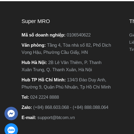
ngừng hoạt động hoàn toàn, gây gián
nguyên lý
đoạn công việc và tốn kém chi phí sửa
tế. Vậy m
chữa. Vậy làm sao để nhận biết sớm
khác nhau
Super MRO
T
các dấu hiệu máy khoan sắp hỏng? Hãy
phù hợp v
cùng Super MRO tìm hiểu 7 dấu hiệu
Hãy cùng 
Mã số doanh nghiệp:
0106540622
Gi
cảnh báo quan trọng, giúp bạn kiểm tra,
trong bài 
Li
Văn phòng:
Tầng 4, Tòa nhà số 82, Phố Dịch
sửa chữa kịp thời và kéo dài tuổi thọ
Ti
Vọng Hậu, Phường Cầu Giấy, HN
cho máy khoan.
Hub Hà Nội:
2B Lê Văn Thiêm, P. Thanh
Xuân Trung, Q. Thanh Xuân, Hà Nội
Hub TP Hồ Chí Minh:
134/3 Đào Duy Anh,
Phường 9, Quận Phú Nhuận, Tp Hồ Chí Minh
Tel:
024 2224 8888
Zalo:
(+84) 868.603.068 - (+84) 888.088.064
E-mail:
support@btcom.vn