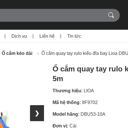
Dịch vụ
Liên hệ
Tin tức
Ổ cắm kéo dài
Ổ cắm quay tay rulo kiểu đĩa bay Lioa D
Ổ cắm quay tay rulo 
5m
Thương hiệu:
LIOA
Mã hệ thống:
8F9702
❯
Model hãng:
DBU53-10A
Đơn vị:
Cái