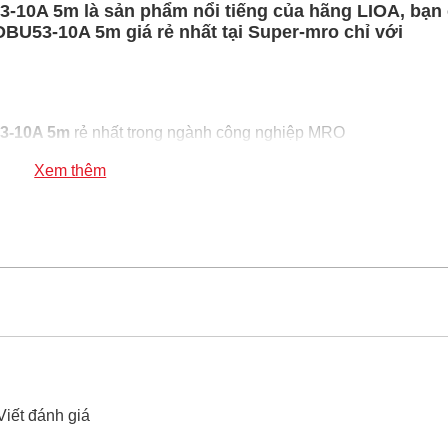
3-10A 5m là sản phẩm nổi tiếng của hãng LIOA, bạn 
DBU53-10A 5m giá rẻ nhất tại Super-mro chỉ với
53-10A 5m
rẻ nhất trong ngành công nghiệp MRO
10A 5m
100% chính hãng
Xem thêm
y rulo kiểu đĩa bay Lioa DBU53-10A 5m
xin vui lòng liên hệ
Viết đánh giá