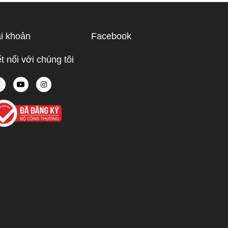
ạn hiểu rõ
ược điểm
hù hợp
i khoản
Facebook
 tế.
t nối với chúng tôi