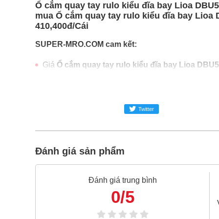
Ổ cắm quay tay rulo kiểu đĩa bay Lioa DBU5
mua Ổ cắm quay tay rulo kiểu đĩa bay Lioa 
410,400đ/Cái
SUPER-MRO.COM cam kết:
Giá
Ổ cắm quay tay rulo kiểu đĩa bay Lioa DBU
Ổ cắm quay tay rulo kiểu đĩa bay Lioa DBU53-
Freeship toàn quốc đơn từ 3 triệu
Twitter
Bao 1 đổi 1 trong 24 giờ
Nếu bạn cần thêm thông tin của
Ổ cắm quay ta
024.2224.8888
hoặc zalo -
0868.603.068
Đánh giá sản phẩm
Đánh giá trung bình
0/5