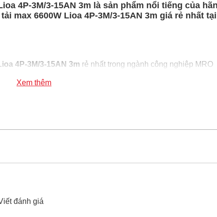
Lioa 4P-3M/3-15AN 3m là sản phẩm nổi tiếng của hã
tải max 6600W Lioa 4P-3M/3-15AN 3m giá rẻ nhất tại
 Lioa 4P-3M/3-15AN 3m
rẻ nhất trong ngành công nghiệp MRO
a 4P-3M/3-15AN 3m
100% chính hãng
Xem thêm
a năng siêu tải max 6600W Lioa 4P-3M/3-15AN 3m
xin vui lò
Viết đánh giá