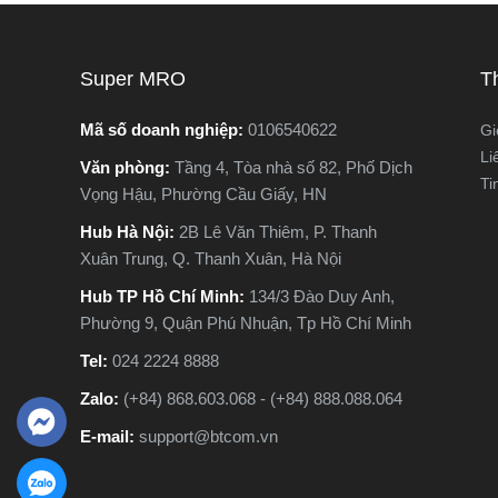
ngừng hoạt động hoàn toàn, gây gián
nguyên lý
đoạn công việc và tốn kém chi phí sửa
tế. Vậy m
chữa. Vậy làm sao để nhận biết sớm
khác nhau
Super MRO
T
các dấu hiệu máy khoan sắp hỏng? Hãy
phù hợp v
cùng Super MRO tìm hiểu 7 dấu hiệu
Hãy cùng 
Mã số doanh nghiệp:
0106540622
Gi
cảnh báo quan trọng, giúp bạn kiểm tra,
trong bài 
Li
Văn phòng:
Tầng 4, Tòa nhà số 82, Phố Dịch
sửa chữa kịp thời và kéo dài tuổi thọ
Ti
Vọng Hậu, Phường Cầu Giấy, HN
cho máy khoan.
Hub Hà Nội:
2B Lê Văn Thiêm, P. Thanh
Xuân Trung, Q. Thanh Xuân, Hà Nội
Hub TP Hồ Chí Minh:
134/3 Đào Duy Anh,
Phường 9, Quận Phú Nhuận, Tp Hồ Chí Minh
Tel:
024 2224 8888
Zalo:
(+84) 868.603.068 - (+84) 888.088.064
E-mail:
support@btcom.vn