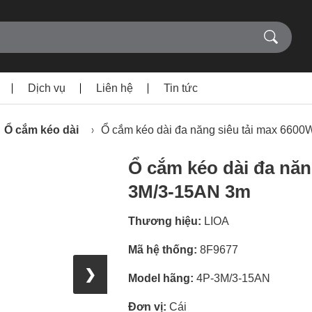
Dịch vụ
Liên hệ
Tin tức
Ổ cắm kéo dài
Ổ cắm kéo dài đa năng siêu tải max 660
Ổ cắm kéo dài đa năn
3M/3-15AN 3m
Thương hiệu:
LIOA
Mã hệ thống:
8F9677
❯
Model hãng:
4P-3M/3-15AN
Đơn vị:
Cái