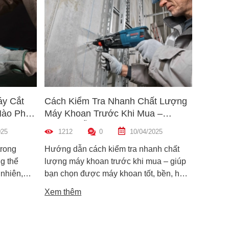
áy Cắt
Cách Kiểm Tra Nhanh Chất Lượng
5 Mẹo 
Nào Phù
Máy Khoan Trước Khi Mua –
Bu Lôn
Hướng Dẫn Chi Tiết Cho Người
Hiệu Q
025
1212
0
10/04/2025
1457
Mới
trong
Hướng dẫn cách kiểm tra nhanh chất
Hướng d
g thể
lượng máy khoan trước khi mua – giúp
lông đú
 nhiên,
bạn chọn được máy khoan tốt, bền, hoạt
bỉ và an
i dòng phổ
động ổn định, tránh hàng giả, hàng kém
khiến m
Xem thêm
Xem th
máy cắt
chất lượng.
suất.
i phân vân
Trong bài