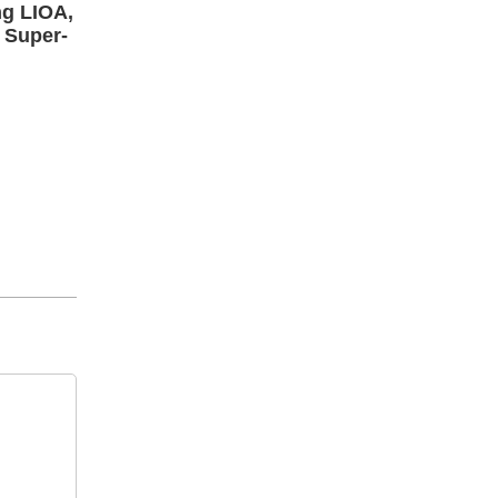
ng LIOA,
 Super-
ng liên hệ