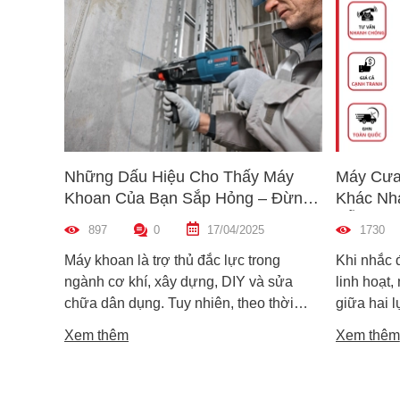
Những Dấu Hiệu Cho Thấy Máy
Máy Cưa
Khoan Của Bạn Sắp Hỏng – Đừng
Khác Nh
Bỏ Qua!
Dẫn Chọ
897
0
17/04/2025
1730
Máy khoan là trợ thủ đắc lực trong
Khi nhắc 
ngành cơ khí, xây dựng, DIY và sửa
linh hoạt,
chữa dân dụng. Tuy nhiên, theo thời
giữa hai 
gian sử dụng, máy khoan cũng có thể
máy cưa l
Xem thêm
Xem thêm
xuống cấp và hư hỏng nếu không được
trong các 
phát hiện kịp thời. Không ít người dùng
vật liệu 
chỉ nhận ra máy có vấn đề khi thiết bị đã
lại khác n