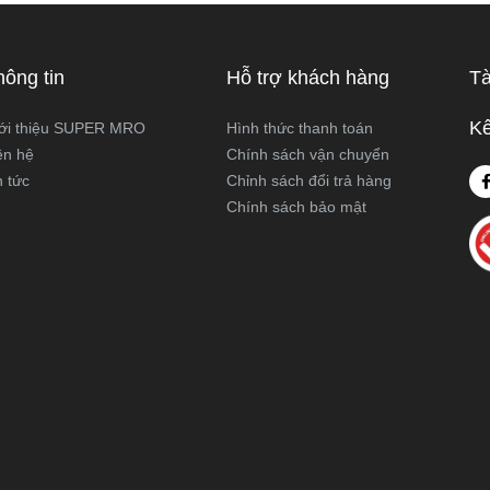
 hoạt động và ứng dụng thực
viết này, Super MRO sẽ giúp b
áy cưa kiếm và máy cưa lọng
sự khác biệt, so sánh ưu - nh
 như thế nào? Loại nào sẽ
và tư vấn chọn lựa loại máy p
hông tin
Hỗ trợ khách hàng
Tà
ới công việc của bạn hơn?
nhất với nhu cầu sử dụng thực
Super MRO tìm hiểu chi tiết
Kế
ới thiệu SUPER MRO
Hình thức thanh toán
viết dưới đây
ên hệ
Chính sách vận chuyển
n tức
Chỉnh sách đổi trả hàng
Chính sách bảo mật