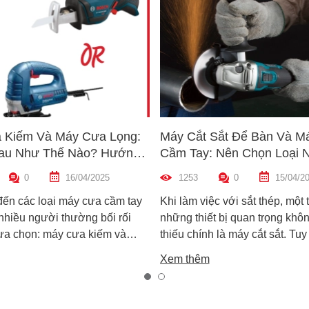
 Kiếm Và Máy Cưa Lọng:
Máy Cắt Sắt Để Bàn Và M
au Như Thế Nào? Hướng
Cầm Tay: Nên Chọn Loại 
n Máy Phù Hợp
Hợp Nhất?
0
16/04/2025
1253
0
15/04/2
đến các loại máy cưa cầm tay
Khi làm việc với sắt thép, một 
 nhiều người thường bối rối
những thiết bị quan trọng khôn
lựa chọn: máy cưa kiếm và
thiếu chính là máy cắt sắt. Tuy
ọng. Cả hai đều rất phổ biến
trên thị trường hiện nay có ha
Xem thêm
công việc cắt gỗ, sắt, nhựa và
biến là máy cắt sắt để bàn và 
xây dựng nhẹ. Tuy nhiên, chúng
sắt cầm tay, khiến nhiều ngườ
hau hoàn toàn về cấu tạo,
không biết nên chọn loại nào. 