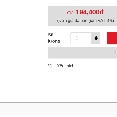
194,400đ
Giá:
(Đơn giá đã bao gồm VAT 8%)
Số
lượng
T
Yêu thích