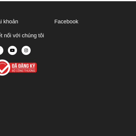
ạn hiểu rõ
ược điểm
hù hợp
i khoản
Facebook
 tế.
t nối với chúng tôi