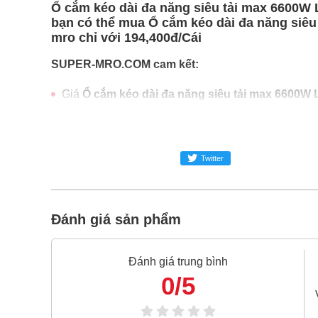
Ổ cắm kéo dài đa năng siêu tải max 6600W 
bạn có thể mua Ổ cắm kéo dài đa năng siêu 
mro chỉ với 194,400đ/Cái
SUPER-MRO.COM cam kết:
Giá
Ổ cắm kéo dài đa năng siêu tải max 6600W
Ổ cắm kéo dài đa năng siêu tải max 6600W Lio
Freeship toàn quốc đơn từ 3 triệu
Twitter
Bao 1 đổi 1 trong 24 giờ
Nếu bạn cần thêm thông tin của
Ổ cắm kéo dài đ
hotline -
024.2224.8888
hoặc zalo -
0868.603.068
Đánh giá sản phẩm
Đánh giá trung bình
0/5