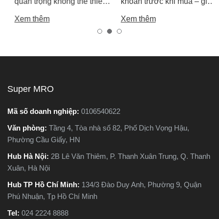
quan trọng không thể thiếu
khoan trước khi mua – giúp
chính là máy cắt sắt. Tuy
bạn chọn được máy khoan
Xem thêm
Xem thêm
nhiên, trên thị trường hiện
tốt, bền, hoạt động ổn định,
nay có hai dòng phổ biến là
tránh hàng giả, hàng kém
máy cắt sắt để bàn và máy
chất lượng.
cắt sắt cầm tay, khiến nhiều
người phân vân không biết
nên chọn loại nào. Trong
Super MRO
bài viết này, Super MRO sẽ
giúp bạn hiểu rõ sự khác
Mã số doanh nghiệp:
0106540622
biệt, so sánh ưu - nhược
Văn phòng:
Tầng 4, Tòa nhà số 82, Phố Dịch Vọng Hậu,
điểm và tư vấn chọn lựa
Phường Cầu Giấy, HN
loại máy phù hợp nhất với
nhu cầu sử dụng thực tế.
Hub Hà Nội:
2B Lê Văn Thiêm, P. Thanh Xuân Trung, Q. Thanh
Xuân, Hà Nội
Hub TP Hồ Chí Minh:
134/3 Đào Duy Anh, Phường 9, Quận
Phú Nhuận, Tp Hồ Chí Minh
Tel:
024 2224 8888