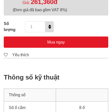
261,360đ
Giá:
(Đơn giá đã bao gồm VAT 8%)
Số
lượng
Mua ngay
Yêu thích
Thông số kỹ thuật
Thông số
Số ổ cắm
8 ổ