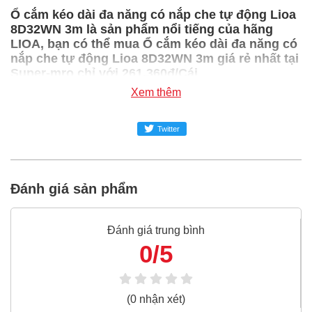
Ổ cắm kéo dài đa năng có nắp che tự động Lioa
8D32WN 3m là sản phẩm nổi tiếng của hãng
LIOA, bạn có thể mua Ổ cắm kéo dài đa năng có
nắp che tự động Lioa 8D32WN 3m giá rẻ nhất tại
Super-mro chỉ với 261,360đ/Cái
Xem thêm
SUPER-MRO.COM cam kết:
Giá
Ổ cắm kéo dài đa năng có nắp che tự động Lioa
Twitter
8D32WN 3m
rẻ nhất trong ngành công nghiệp MRO
Ổ cắm kéo dài đa năng có nắp che tự động Lioa
Đánh giá sản phẩm
8D32WN 3m
100% chính hãng
Freeship toàn quốc đơn từ 3 triệu
Đánh giá trung bình
Bao 1 đổi 1 trong 24 giờ
0/5
Nếu bạn cần thêm thông tin của
Ổ cắm kéo dài đa năng
có nắp che tự động Lioa 8D32WN 3m
xin vui lòng liên
hệ hotline -
024.2224.8888
hoặc zalo -
0868.603.068
(0 nhận xét)