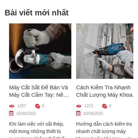
Bài viết mới nhất
Máy Cắt Sắt Để Bàn Và
Cách Kiểm Tra Nhanh
Máy Cắt Cầm Tay: Nên
Chất Lượng Máy Khoan
Chọn Loại Nào Phù Hợp
Trước Khi Mua – Hướng
1257
0
1213
0
Nhất?
Dẫn Chi Tiết Cho Người
15/04/2025
10/04/2025
Mới
Khi làm việc với sắt thép,
Hướng dẫn cách kiểm tra
một trong những thiết bị
nhanh chất lượng máy