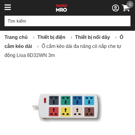
0
Trang chủ
Thiết bị điện
Thiết bị nối dây
Ổ
cắm kéo dài
Ổ cắm kéo dài đa năng có nắp che tự
động Lioa 8D32WN 3m