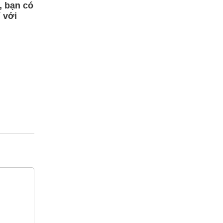
, bạn có
 với
ệ hotline -