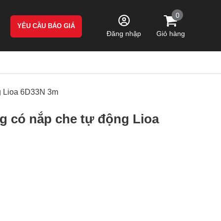
0
YÊU CẦU BÁO GIÁ
Giỏ hàng
Đăng nhập
ng Lioa 6D33N 3m
g có nắp che tự động Lioa