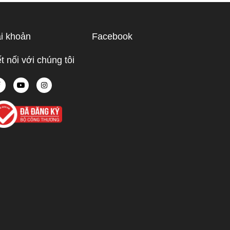
ạn hiểu rõ
ược điểm
hù hợp
i khoản
Facebook
 tế.
t nối với chúng tôi