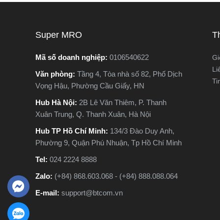
ngừng hoạt động hoàn toàn, gây gián
nguyên lý
đoạn công việc và tốn kém chi phí sửa
tế. Vậy m
chữa. Vậy làm sao để nhận biết sớm
khác nhau
Super MRO
T
các dấu hiệu máy khoan sắp hỏng? Hãy
phù hợp v
cùng Super MRO tìm hiểu 7 dấu hiệu
Hãy cùng 
Mã số doanh nghiệp:
0106540622
Gi
cảnh báo quan trọng, giúp bạn kiểm tra,
trong bài 
Li
Văn phòng:
Tầng 4, Tòa nhà số 82, Phố Dịch
sửa chữa kịp thời và kéo dài tuổi thọ
Ti
Vọng Hậu, Phường Cầu Giấy, HN
cho máy khoan.
Hub Hà Nội:
2B Lê Văn Thiêm, P. Thanh
Xuân Trung, Q. Thanh Xuân, Hà Nội
Hub TP Hồ Chí Minh:
134/3 Đào Duy Anh,
Phường 9, Quận Phú Nhuận, Tp Hồ Chí Minh
Tel:
024 2224 8888
Zalo:
(+84) 868.603.068 - (+84) 888.088.064
E-mail:
support@btcom.vn