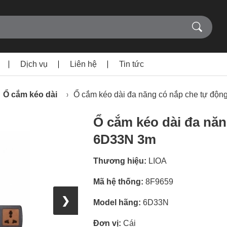
Dịch vụ
Liên hệ
Tin tức
Ổ cắm kéo dài
Ổ cắm kéo dài đa năng có nắp che tự độ
Ổ cắm kéo dài đa năn
6D33N 3m
Thương hiệu:
LIOA
Mã hệ thống:
8F9659
❯
Model hãng:
6D33N
Đơn vị:
Cái