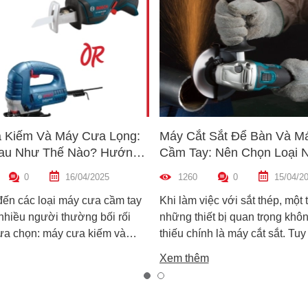
 Kiếm Và Máy Cưa Lọng:
Máy Cắt Sắt Để Bàn Và M
au Như Thế Nào? Hướng
Cầm Tay: Nên Chọn Loại 
n Máy Phù Hợp
Hợp Nhất?
0
16/04/2025
1260
0
15/04/2
đến các loại máy cưa cầm tay
Khi làm việc với sắt thép, một 
 nhiều người thường bối rối
những thiết bị quan trọng khôn
lựa chọn: máy cưa kiếm và
thiếu chính là máy cắt sắt. Tuy
ọng. Cả hai đều rất phổ biến
trên thị trường hiện nay có ha
Xem thêm
công việc cắt gỗ, sắt, nhựa và
biến là máy cắt sắt để bàn và 
xây dựng nhẹ. Tuy nhiên, chúng
sắt cầm tay, khiến nhiều ngườ
hau hoàn toàn về cấu tạo,
không biết nên chọn loại nào. 