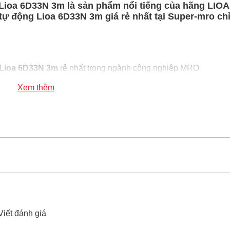
Lioa 6D33N 3m là sản phẩm nổi tiếng của hãng LIOA
ự động Lioa 6D33N 3m giá rẻ nhất tại Super-mro chỉ
 Lioa 6D33N 3m
rẻ nhất trong ngành công nghiệp MRO
oa 6D33N 3m
100% chính hãng
Xem thêm
a năng có nắp che tự động Lioa 6D33N 3m
xin vui lòng liên h
Viết đánh giá