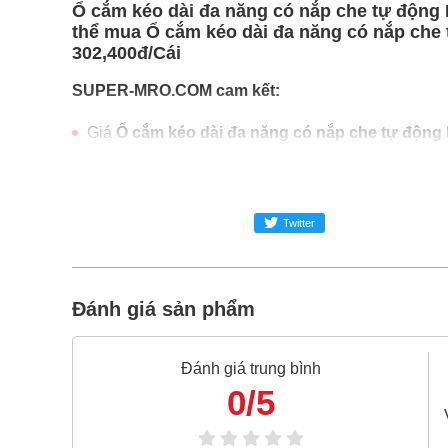
Ổ cắm kéo dài đa năng có nắp che tự động 
thể mua Ổ cắm kéo dài đa năng có nắp che t
302,400đ/Cái
SUPER-MRO.COM cam kết:
Giá
Ổ cắm kéo dài đa năng có nắp che tự động
Ổ cắm kéo dài đa năng có nắp che tự động Li
Freeship toàn quốc đơn từ 3 triệu
Twitter
Bao 1 đổi 1 trong 24 giờ
Nếu bạn cần thêm thông tin của
Ổ cắm kéo dài đ
024.2224.8888
hoặc zalo -
0868.603.068
Đánh giá sản phẩm
Đánh giá trung bình
0/5