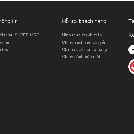
 hoạt động và ứng dụng thực
viết này, Super MRO sẽ giúp b
áy cưa kiếm và máy cưa lọng
sự khác biệt, so sánh ưu - nh
 như thế nào? Loại nào sẽ
và tư vấn chọn lựa loại máy p
hông tin
Hỗ trợ khách hàng
Tà
ới công việc của bạn hơn?
nhất với nhu cầu sử dụng thực
Super MRO tìm hiểu chi tiết
Kế
ới thiệu SUPER MRO
Hình thức thanh toán
viết dưới đây
ên hệ
Chính sách vận chuyển
n tức
Chỉnh sách đổi trả hàng
Chính sách bảo mật