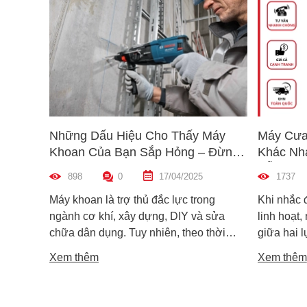
Những Dấu Hiệu Cho Thấy Máy
Máy Cưa
Khoan Của Bạn Sắp Hỏng – Đừng
Khác Nh
Bỏ Qua!
Dẫn Chọ
898
0
17/04/2025
1737
Máy khoan là trợ thủ đắc lực trong
Khi nhắc 
ngành cơ khí, xây dựng, DIY và sửa
linh hoạt,
chữa dân dụng. Tuy nhiên, theo thời
giữa hai 
gian sử dụng, máy khoan cũng có thể
máy cưa l
Xem thêm
Xem thêm
xuống cấp và hư hỏng nếu không được
trong các 
phát hiện kịp thời. Không ít người dùng
vật liệu 
chỉ nhận ra máy có vấn đề khi thiết bị đã
lại khác n