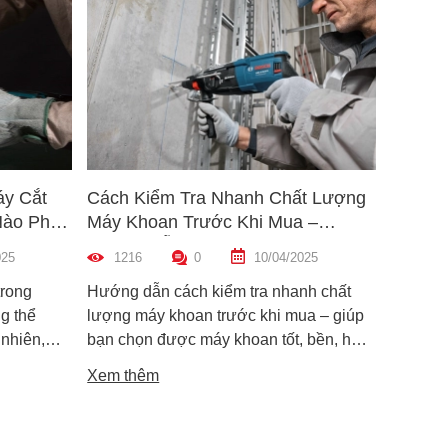
áy Cắt
Cách Kiểm Tra Nhanh Chất Lượng
5 Mẹo 
Nào Phù
Máy Khoan Trước Khi Mua –
Bu Lôn
Hướng Dẫn Chi Tiết Cho Người
Hiệu Q
025
1216
0
10/04/2025
1465
Mới
trong
Hướng dẫn cách kiểm tra nhanh chất
Hướng d
g thể
lượng máy khoan trước khi mua – giúp
lông đú
 nhiên,
bạn chọn được máy khoan tốt, bền, hoạt
bỉ và an
i dòng phổ
động ổn định, tránh hàng giả, hàng kém
khiến m
Xem thêm
Xem th
máy cắt
chất lượng.
suất.
i phân vân
Trong bài