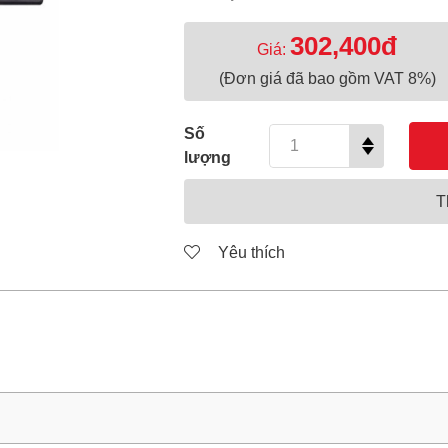
302,400đ
Giá:
(Đơn giá đã bao gồm VAT 8%)
Số
lượng
T
Yêu thích