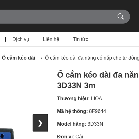
Dịch vụ
Liên hệ
Tin tức
Ổ cắm kéo dài
Ổ cắm kéo dài đa năng có nắp che tự độ
Ổ cắm kéo dài đa năn
3D33N 3m
Thương hiệu:
LIOA
Mã hệ thống:
8F9644
❯
Model hãng:
3D33N
Đơn vị:
Cái