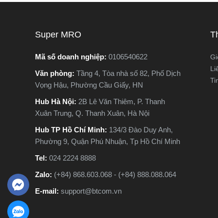
ngừng hoạt động hoàn toàn, gây gián
nguyên lý
đoạn công việc và tốn kém chi phí sửa
tế. Vậy m
chữa. Vậy làm sao để nhận biết sớm
khác nhau
Super MRO
T
các dấu hiệu máy khoan sắp hỏng? Hãy
phù hợp v
cùng Super MRO tìm hiểu 7 dấu hiệu
Hãy cùng 
Mã số doanh nghiệp:
0106540622
Gi
cảnh báo quan trọng, giúp bạn kiểm tra,
trong bài 
Li
Văn phòng:
Tầng 4, Tòa nhà số 82, Phố Dịch
sửa chữa kịp thời và kéo dài tuổi thọ
Ti
Vọng Hậu, Phường Cầu Giấy, HN
cho máy khoan.
Hub Hà Nội:
2B Lê Văn Thiêm, P. Thanh
Xuân Trung, Q. Thanh Xuân, Hà Nội
Hub TP Hồ Chí Minh:
134/3 Đào Duy Anh,
Phường 9, Quận Phú Nhuận, Tp Hồ Chí Minh
Tel:
024 2224 8888
Zalo:
(+84) 868.603.068 - (+84) 888.088.064
E-mail:
support@btcom.vn