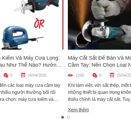
 Kiếm Và Máy Cưa Lọng:
Máy Cắt Sắt Để Bàn Và M
au Như Thế Nào? Hướng
Cầm Tay: Nên Chọn Loại 
n Máy Phù Hợp
Hợp Nhất?
0
16/04/2025
1258
0
15/04/2
đến các loại máy cưa cầm tay
Khi làm việc với sắt thép, một 
 nhiều người thường bối rối
những thiết bị quan trọng khôn
lựa chọn: máy cưa kiếm và
thiếu chính là máy cắt sắt. Tuy
ọng. Cả hai đều rất phổ biến
trên thị trường hiện nay có ha
Xem thêm
công việc cắt gỗ, sắt, nhựa và
biến là máy cắt sắt để bàn và 
xây dựng nhẹ. Tuy nhiên, chúng
sắt cầm tay, khiến nhiều ngườ
hau hoàn toàn về cấu tạo,
không biết nên chọn loại nào. 