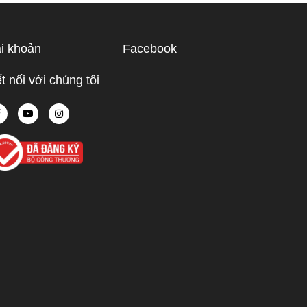
ạn hiểu rõ
ược điểm
hù hợp
i khoản
Facebook
 tế.
t nối với chúng tôi