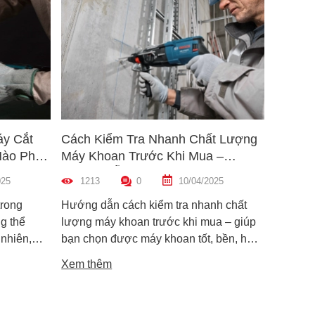
áy Cắt
Cách Kiểm Tra Nhanh Chất Lượng
5 Mẹo 
Nào Phù
Máy Khoan Trước Khi Mua –
Bu Lôn
Hướng Dẫn Chi Tiết Cho Người
Hiệu Q
025
1213
0
10/04/2025
1461
Mới
trong
Hướng dẫn cách kiểm tra nhanh chất
Hướng d
g thể
lượng máy khoan trước khi mua – giúp
lông đú
 nhiên,
bạn chọn được máy khoan tốt, bền, hoạt
bỉ và an
i dòng phổ
động ổn định, tránh hàng giả, hàng kém
khiến m
Xem thêm
Xem th
máy cắt
chất lượng.
suất.
i phân vân
Trong bài