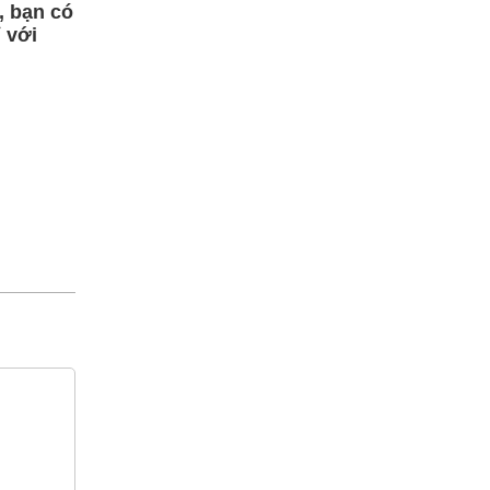
, bạn có
 với
ệ hotline -