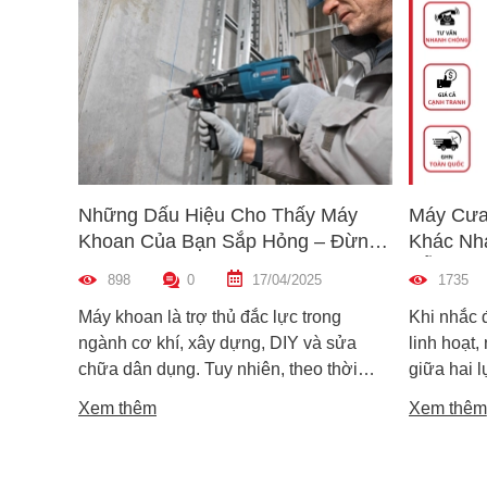
Những Dấu Hiệu Cho Thấy Máy
Máy Cưa
Khoan Của Bạn Sắp Hỏng – Đừng
Khác Nh
Bỏ Qua!
Dẫn Chọ
898
0
17/04/2025
1735
Máy khoan là trợ thủ đắc lực trong
Khi nhắc 
ngành cơ khí, xây dựng, DIY và sửa
linh hoạt,
chữa dân dụng. Tuy nhiên, theo thời
giữa hai 
gian sử dụng, máy khoan cũng có thể
máy cưa l
Xem thêm
Xem thêm
xuống cấp và hư hỏng nếu không được
trong các 
phát hiện kịp thời. Không ít người dùng
vật liệu 
chỉ nhận ra máy có vấn đề khi thiết bị đã
lại khác n