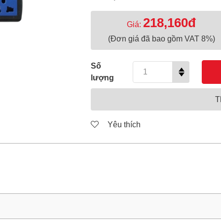
218,160đ
Giá:
(Đơn giá đã bao gồm VAT 8%)
Số
lượng
T
Yêu thích