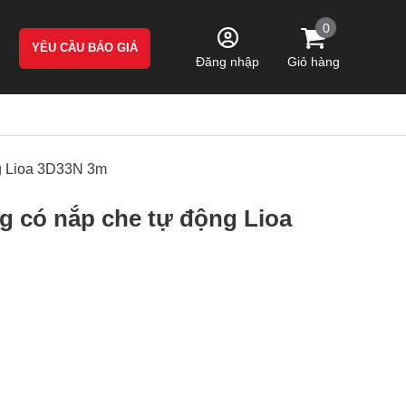
0
YÊU CẦU BÁO GIÁ
Giỏ hàng
Đăng nhập
ng Lioa 3D33N 3m
g có nắp che tự động Lioa