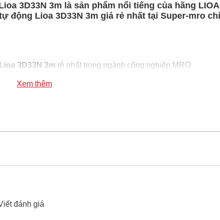
Lioa 3D33N 3m là sản phẩm nổi tiếng của hãng LIOA
ự động Lioa 3D33N 3m giá rẻ nhất tại Super-mro chỉ
 Lioa 3D33N 3m
rẻ nhất trong ngành công nghiệp MRO
oa 3D33N 3m
100% chính hãng
Xem thêm
a năng có nắp che tự động Lioa 3D33N 3m
xin vui lòng liên h
Viết đánh giá