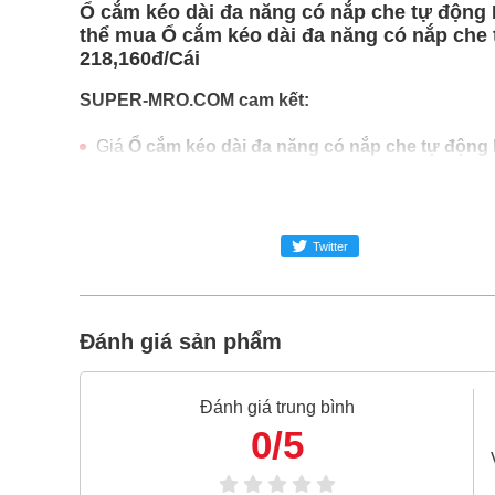
Ổ cắm kéo dài đa năng có nắp che tự động 
thể mua Ổ cắm kéo dài đa năng có nắp che t
218,160đ/Cái
SUPER-MRO.COM cam kết:
Giá
Ổ cắm kéo dài đa năng có nắp che tự động
Ổ cắm kéo dài đa năng có nắp che tự động Li
Freeship toàn quốc đơn từ 3 triệu
Twitter
Bao 1 đổi 1 trong 24 giờ
Nếu bạn cần thêm thông tin của
Ổ cắm kéo dài đ
024.2224.8888
hoặc zalo -
0868.603.068
Đánh giá sản phẩm
Đánh giá trung bình
0/5