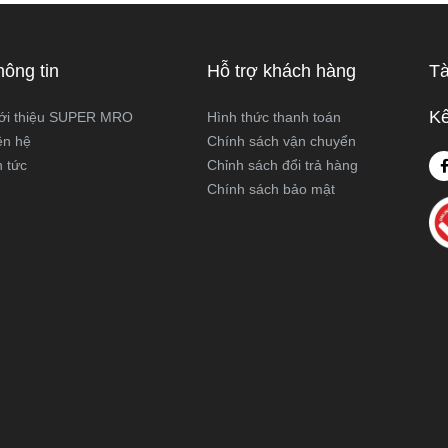
 hoạt động và ứng dụng thực
viết này, Super MRO sẽ giúp b
áy cưa kiếm và máy cưa lọng
sự khác biệt, so sánh ưu - nh
 như thế nào? Loại nào sẽ
và tư vấn chọn lựa loại máy p
hông tin
Hỗ trợ khách hàng
Tà
ới công việc của bạn hơn?
nhất với nhu cầu sử dụng thực
Super MRO tìm hiểu chi tiết
Kế
ới thiệu SUPER MRO
Hình thức thanh toán
viết dưới đây
ên hệ
Chính sách vận chuyển
n tức
Chỉnh sách đổi trả hàng
Chính sách bảo mật