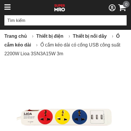
0
Trang chủ
Thiết bị điện
Thiết bị nối dây
Ổ
cắm kéo dài
Ổ cắm kéo dài có cổng USB công suất
2200W Lioa 3SN3A15W 3m