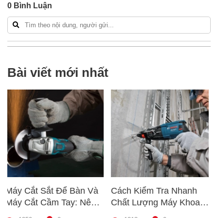
0
Bình Luận
Bài viết mới nhất
 Bàn Và
Cách Kiểm Tra Nhanh
5 Mẹo Giúp Bạn 
y: Nên
Chất Lượng Máy Khoan
Dụng Máy Siết Bu
Phù Hợp
Trước Khi Mua – Hướng
Đúng Cách – Bền