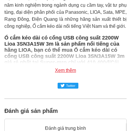
năm kinh nghiệm trong ngành dụng cụ cầm tay, vật tư phụ
tùng, đại diện phân phối của Panasonic, LIOA, Sata, MPE,
Rạng Đông, Điện Quang là những hãng sản xuất thiết bị
công nghiệp, Ổ cắm kéo dài nổi tiếng Việt Nam và thế giới.
Ổ cắm kéo dài có cổng USB công suất 2200W
Lioa 3SN3A15W 3m là sản phẩm nổi tiếng của
hãng LIOA, bạn có thể mua Ổ cắm kéo dài có
cổng USB công suất 2200W Lioa 3SN3A15W 3m
giá rẻ nhất tại Super-mro chỉ với 410,400đ/Cái
Xem thêm
SUPER-MRO.COM cam kết:
Giá
Ổ cắm kéo dài có cổng USB công suất 2200W
Twitter
Lioa 3SN3A15W 3m
rẻ nhất trong ngành công nghiệp
MRO
Đánh giá sản phẩm
Ổ cắm kéo dài có cổng USB công suất 2200W Lioa
3SN3A15W 3m
100% chính hãng
Freeship toàn quốc đơn từ 3 triệu
Đánh giá trung bình