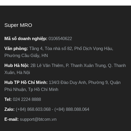
máy cắt sắt để bàn và máy
chất lượng.
cắt sắt cầm tay, khiến nhiều
người phân vân không biết
nên chọn loại nào. Trong
Super MRO
bài viết này, Super MRO sẽ
giúp bạn hiểu rõ sự khác
Mã số doanh nghiệp:
0106540622
biệt, so sánh ưu - nhược
Văn phòng:
Tầng 4, Tòa nhà số 82, Phố Dịch Vọng Hậu,
điểm và tư vấn chọn lựa
Phường Cầu Giấy, HN
loại máy phù hợp nhất với
nhu cầu sử dụng thực tế.
Hub Hà Nội:
2B Lê Văn Thiêm, P. Thanh Xuân Trung, Q. Thanh
Xuân, Hà Nội
Hub TP Hồ Chí Minh:
134/3 Đào Duy Anh, Phường 9, Quận
Phú Nhuận, Tp Hồ Chí Minh
Tel:
024 2224 8888
Zalo:
(+84) 868.603.068 - (+84) 888.088.064
E-mail:
support@btcom.vn