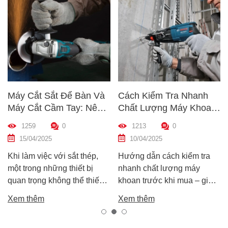
Máy Cắt Sắt Để Bàn Và
Cách Kiểm Tra Nhanh
Máy Cắt Cầm Tay: Nên
Chất Lượng Máy Khoan
Chọn Loại Nào Phù Hợp
Trước Khi Mua – Hướng
1259
0
1213
0
Nhất?
Dẫn Chi Tiết Cho Người
15/04/2025
10/04/2025
Mới
Khi làm việc với sắt thép,
Hướng dẫn cách kiểm tra
một trong những thiết bị
nhanh chất lượng máy
quan trọng không thể thiếu
khoan trước khi mua – giúp
chính là máy cắt sắt. Tuy
bạn chọn được máy khoan
Xem thêm
Xem thêm
nhiên, trên thị trường hiện
tốt, bền, hoạt động ổn định,
nay có hai dòng phổ biến là
tránh hàng giả, hàng kém