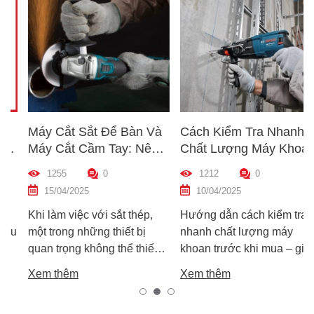
Máy Cắt Sắt Để Bàn Và
Cách Kiểm Tra Nhanh
Máy Cắt Cầm Tay: Nên
Chất Lượng Máy Khoan
Chọn Loại Nào Phù Hợp
Trước Khi Mua – Hướng
1255
0
1212
0
Nhất?
Dẫn Chi Tiết Cho Người
15/04/2025
10/04/2025
Mới
Khi làm việc với sắt thép,
Hướng dẫn cách kiểm tra
một trong những thiết bị
nhanh chất lượng máy
quan trọng không thể thiếu
khoan trước khi mua – giúp
chính là máy cắt sắt. Tuy
bạn chọn được máy khoan
Xem thêm
Xem thêm
nhiên, trên thị trường hiện
tốt, bền, hoạt động ổn định,
nay có hai dòng phổ biến là
tránh hàng giả, hàng kém