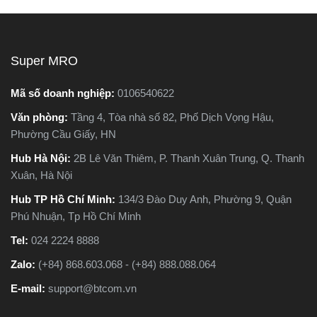
máy cắt sắt để bàn và máy
chất lượng.
cắt sắt cầm tay, khiến nhiều
người phân vân không biết
nên chọn loại nào. Trong
Super MRO
bài viết này, Super MRO sẽ
giúp bạn hiểu rõ sự khác
Mã số doanh nghiệp:
0106540622
biệt, so sánh ưu - nhược
Văn phòng:
Tầng 4, Tòa nhà số 82, Phố Dịch Vọng Hậu,
o
điểm và tư vấn chọn lựa
Phường Cầu Giấy, HN
loại máy phù hợp nhất với
nhu cầu sử dụng thực tế.
Hub Hà Nội:
2B Lê Văn Thiêm, P. Thanh Xuân Trung, Q. Thanh
Xuân, Hà Nội
Hub TP Hồ Chí Minh:
134/3 Đào Duy Anh, Phường 9, Quận
Phú Nhuận, Tp Hồ Chí Minh
Tel:
024 2224 8888
Zalo:
(+84) 868.603.068 - (+84) 888.088.064
E-mail:
support@btcom.vn