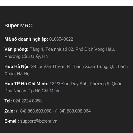
máy cắt sắt để bàn và máy
chất lượng.
cắt sắt cầm tay, khiến nhiều
người phân vân không biết
nên chọn loại nào. Trong
Super MRO
bài viết này, Super MRO sẽ
giúp bạn hiểu rõ sự khác
Mã số doanh nghiệp:
0106540622
biệt, so sánh ưu - nhược
Văn phòng:
Tầng 4, Tòa nhà số 82, Phố Dịch Vọng Hậu,
điểm và tư vấn chọn lựa
Phường Cầu Giấy, HN
loại máy phù hợp nhất với
nhu cầu sử dụng thực tế.
Hub Hà Nội:
2B Lê Văn Thiêm, P. Thanh Xuân Trung, Q. Thanh
Xuân, Hà Nội
Hub TP Hồ Chí Minh:
134/3 Đào Duy Anh, Phường 9, Quận
Phú Nhuận, Tp Hồ Chí Minh
Tel:
024 2224 8888
Zalo:
(+84) 868.603.068 - (+84) 888.088.064
E-mail:
support@btcom.vn