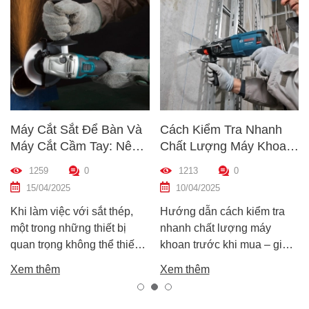
Máy Cắt Sắt Để Bàn Và
Cách Kiểm Tra Nhanh
Máy Cắt Cầm Tay: Nên
Chất Lượng Máy Khoan
Chọn Loại Nào Phù Hợp
Trước Khi Mua – Hướng
1259
0
1213
0
Nhất?
Dẫn Chi Tiết Cho Người
15/04/2025
10/04/2025
Mới
Khi làm việc với sắt thép,
Hướng dẫn cách kiểm tra
một trong những thiết bị
nhanh chất lượng máy
quan trọng không thể thiếu
khoan trước khi mua – giúp
chính là máy cắt sắt. Tuy
bạn chọn được máy khoan
Xem thêm
Xem thêm
nhiên, trên thị trường hiện
tốt, bền, hoạt động ổn định,
nay có hai dòng phổ biến là
tránh hàng giả, hàng kém