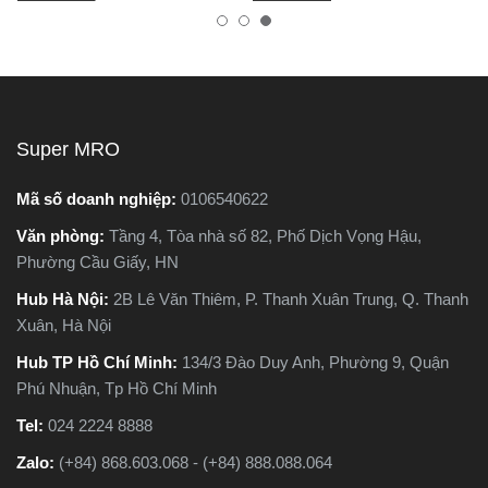
tốt, bền, hoạt động ổn định,
biến khiến máy nhanh hỏng
tránh hàng giả, hàng kém
và kém hiệu suất.
chất lượng.
Super MRO
Mã số doanh nghiệp:
0106540622
Văn phòng:
Tầng 4, Tòa nhà số 82, Phố Dịch Vọng Hậu,
Phường Cầu Giấy, HN
Hub Hà Nội:
2B Lê Văn Thiêm, P. Thanh Xuân Trung, Q. Thanh
Xuân, Hà Nội
Hub TP Hồ Chí Minh:
134/3 Đào Duy Anh, Phường 9, Quận
Phú Nhuận, Tp Hồ Chí Minh
Tel:
024 2224 8888
Zalo:
(+84) 868.603.068 - (+84) 888.088.064