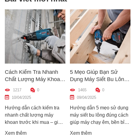
Cách Kiểm Tra Nhanh
5 Mẹo Giúp Bạn Sử
Chất Lượng Máy Khoan
Dụng Máy Siết Bu Lông
Trước Khi Mua – Hướng
Đúng Cách – Bền Máy,
1217
0
1465
0
Dẫn Chi Tiết Cho Người
Hiệu Quả Cao
10/04/2025
09/04/2025
Mới
Hướng dẫn cách kiểm tra
Hướng dẫn 5 mẹo sử dụng
nhanh chất lượng máy
máy siết bu lông đúng cách
khoan trước khi mua – giúp
giúp máy chạy êm, bền bỉ
bạn chọn được máy khoan
và an toàn. Tránh lỗi sai phổ
Xem thêm
Xem thêm