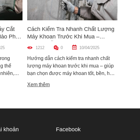
áy Cắt
Cách Kiểm Tra Nhanh Chất Lượng
5 Mẹo 
Nào Phù
Máy Khoan Trước Khi Mua –
Bu Lôn
Hướng Dẫn Chi Tiết Cho Người
Hiệu Q
025
1212
0
10/04/2025
1459
Mới
trong
Hướng dẫn cách kiểm tra nhanh chất
Hướng d
g thể
lượng máy khoan trước khi mua – giúp
lông đú
 nhiên,
bạn chọn được máy khoan tốt, bền, hoạt
bỉ và an
i dòng phổ
động ổn định, tránh hàng giả, hàng kém
khiến m
Xem thêm
Xem th
máy cắt
chất lượng.
suất.
i phân vân
Trong bài
ạn hiểu rõ
ược điểm
hù hợp
i khoản
Facebook
 tế.