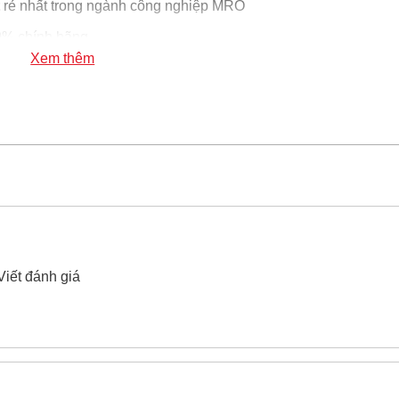
rẻ nhất trong ngành công nghiệp MRO
% chính hãng
Xem thêm
ại Yato YT-4448 10 chi tiết
xin vui lòng liên hệ hotline -
024.
Viết đánh giá