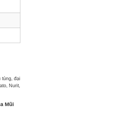
tùng, đại
to, Nurit,
ua Mũi