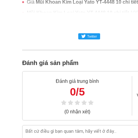
Giá
Mũi Khoan Kim Loại Yato YT-4448 10 chi tiết
Mũi Khoan Kim Loại Yato YT-4448 10 chi tiết
100
Freeship toàn quốc đơn từ 3 triệu
Bao 1 đổi 1 trong 24 giờ
Twitter
Nếu bạn cần thêm thông tin của
Mũi Khoan Kim Lo
hoặc zalo -
0868.603.068
Đánh giá sản phẩm
Đánh giá trung bình
0/5
(0 nhận xét)