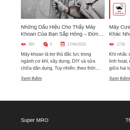
Những Dấu Hiệu Cho Thấy Máy
Máy Cưa
Khoan Của Bạn Sắp Hỏng – Đừng
Khác Nh
Bỏ Qua!
Dẫn Chọ
897
0
17/04/2025
1730
Máy khoan là trợ thủ đắc lực trong
Khi nhắc 
ngành cơ khí, xây dựng, DIY và sửa
linh hoạt,
chữa dân dụng. Tuy nhiên, theo thời
giữa hai 
gian sử dụng, máy khoan cũng có thể
máy cưa l
Xem thêm
Xem thêm
xuống cấp và hư hỏng nếu không được
trong các 
phát hiện kịp thời. Không ít người dùng
vật liệu 
chỉ nhận ra máy có vấn đề khi thiết bị đã
lại khác n
ngừng hoạt động hoàn toàn, gây gián
nguyên lý
đoạn công việc và tốn kém chi phí sửa
tế. Vậy m
chữa. Vậy làm sao để nhận biết sớm
khác nhau
Super MRO
T
các dấu hiệu máy khoan sắp hỏng? Hãy
phù hợp v