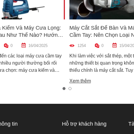
 Kiếm Và Máy Cưa Lọng:
Máy Cắt Sắt Để Bàn Và M
au Như Thế Nào? Hướng
Cầm Tay: Nên Chọn Loại 
n Máy Phù Hợp
Hợp Nhất?
0
16/04/2025
1254
0
15/04/2
đến các loại máy cưa cầm tay
Khi làm việc với sắt thép, một 
 nhiều người thường bối rối
những thiết bị quan trọng khôn
lựa chọn: máy cưa kiếm và
thiếu chính là máy cắt sắt. Tuy
ọng. Cả hai đều rất phổ biến
trên thị trường hiện nay có ha
Xem thêm
công việc cắt gỗ, sắt, nhựa và
biến là máy cắt sắt để bàn và 
xây dựng nhẹ. Tuy nhiên, chúng
sắt cầm tay, khiến nhiều ngườ
hau hoàn toàn về cấu tạo,
không biết nên chọn loại nào. 
 hoạt động và ứng dụng thực
viết này, Super MRO sẽ giúp b
áy cưa kiếm và máy cưa lọng
sự khác biệt, so sánh ưu - nh
 như thế nào? Loại nào sẽ
và tư vấn chọn lựa loại máy p
hông tin
Hỗ trợ khách hàng
Tà
ới công việc của bạn hơn?
nhất với nhu cầu sử dụng thực