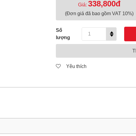
338,800đ
Giá:
(Đơn giá đã bao gồm VAT 10%)
Số
lượng
T
Yêu thích