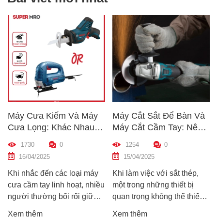
 Kiếm Và Máy
Máy Cắt Sắt Để Bàn Và
Cách Kiểm
g: Khác Nhau
Máy Cắt Cầm Tay: Nên
Chất Lượn
 Nào? Hướng
Chọn Loại Nào Phù Hợp
Trước Khi
0
1254
0
1212
n Máy Phù Hợp
Nhất?
Dẫn Chi Ti
025
15/04/2025
10/04/2025
Mới
đến các loại máy
Khi làm việc với sắt thép,
Hướng dẫn c
y linh hoạt, nhiều
một trong những thiết bị
nhanh chất
ờng bối rối giữa
quan trọng không thể thiếu
khoan trước
họn: máy cưa kiếm
chính là máy cắt sắt. Tuy
bạn chọn đ
Xem thêm
Xem thêm