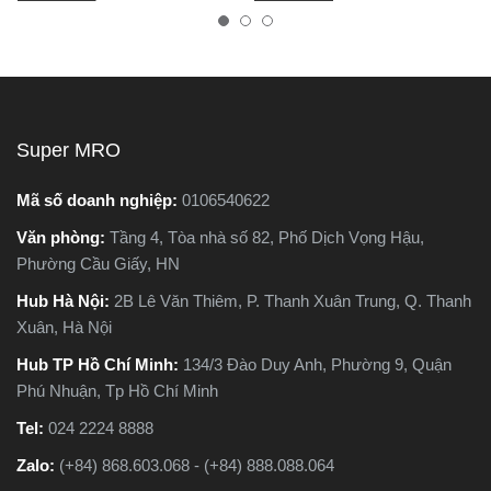
a lọng. Cả hai
nhiên, trên thị trường hiện
tốt, bền, ho
ổ biến trong các
nay có hai dòng phổ biến là
tránh hàng 
cắt gỗ, sắt, nhựa
máy cắt sắt để bàn và máy
chất lượng.
u xây dựng nhẹ.
cắt sắt cầm tay, khiến nhiều
 chúng lại khác
người phân vân không biết
 toàn về cấu tạo,
nên chọn loại nào. Trong
Super MRO
 hoạt động và ứng
bài viết này, Super MRO sẽ
 tế. Vậy máy cưa
giúp bạn hiểu rõ sự khác
Mã số doanh nghiệp:
0106540622
áy cưa lọng khác
biệt, so sánh ưu - nhược
Văn phòng:
Tầng 4, Tòa nhà số 82, Phố Dịch Vọng Hậu,
thế nào? Loại nào
điểm và tư vấn chọn lựa
Phường Cầu Giấy, HN
p với công việc
loại máy phù hợp nhất với
hơn? Hãy cùng
nhu cầu sử dụng thực tế.
Hub Hà Nội:
2B Lê Văn Thiêm, P. Thanh Xuân Trung, Q. Thanh
tìm hiểu chi tiết
Xuân, Hà Nội
viết dưới đây
Hub TP Hồ Chí Minh:
134/3 Đào Duy Anh, Phường 9, Quận
Phú Nhuận, Tp Hồ Chí Minh
Tel:
024 2224 8888
Zalo:
(+84) 868.603.068 - (+84) 888.088.064