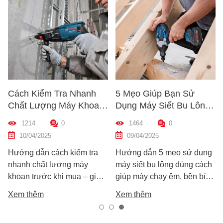
Cách Kiểm Tra Nhanh
5 Mẹo Giúp Bạn Sử
Chất Lượng Máy Khoan
Dụng Máy Siết Bu Lông
Trước Khi Mua – Hướng
Đúng Cách – Bền Máy,
1214
0
1464
0
Dẫn Chi Tiết Cho Người
Hiệu Quả Cao
10/04/2025
09/04/2025
Mới
Hướng dẫn cách kiểm tra
Hướng dẫn 5 mẹo sử dụng
nhanh chất lượng máy
máy siết bu lông đúng cách
khoan trước khi mua – giúp
giúp máy chạy êm, bền bỉ
bạn chọn được máy khoan
và an toàn. Tránh lỗi sai phổ
Xem thêm
Xem thêm
tốt, bền, hoạt động ổn định,
biến khiến máy nhanh hỏng
tránh hàng giả, hàng kém
và kém hiệu suất.